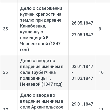
Дело о совершении
купчей крепости на
землю при деревне
26.05.1847
Канабеевка,
35
-
9
купленную
27.05.1847
помещицей В.
Черненковой (1847
год)
Дело о вводе во
владение имением в
03.01.1847
36
селе Трубетчина
-
10
полковницы Т.
31.03.1847
Нечаевой (1847 год)
Дело о вводе во
владение имением в
29.01.1847
селе Архангельское
37
-
11