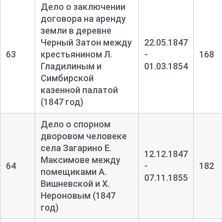
Дело о заключении
договора на аренду
земли в деревне
Черный Затон между
22.05.1847
63
крестьянином Л.
-
168
Гладилиным и
01.03.1854
Симбирской
казенной палатой
(1847 год)
Дело о спорном
дворовом человеке
села Загарино Е.
12.12.1847
Максимове между
64
-
182
помещиками А.
07.11.1855
Вишневской и Х.
Нероновым (1847
год)