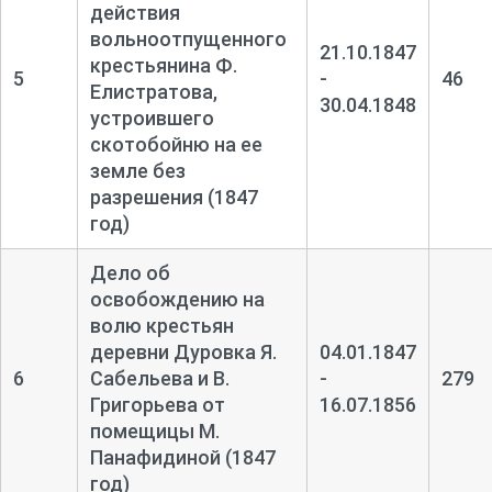
действия
вольноотпущенного
21.10.1847
крестьянина Ф.
5
-
46
Елистратова,
30.04.1848
устроившего
скотобойню на ее
земле без
разрешения (1847
год)
Дело об
освобождению на
волю крестьян
деревни Дуровка Я.
04.01.1847
6
Сабельева и В.
-
279
Григорьева от
16.07.1856
помещицы М.
Панафидиной (1847
год)