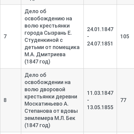
Дело об
освобождению на
волю крестьянки
24.01.1847
города Сызрань Е.
7
-
105
Студенкиной с
24.07.1851
детьми от помещика
М.А. Дмитриева
(1847 год)
Дело об
освобождении на
волю дворовой
11.03.1847
крестьянки деревни
8
-
77
Москатиньево А.
13.05.1855
Степанова от вдовы
землемера М.Л. Бек
(1847 год)