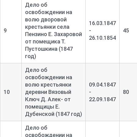
Дело об
освобождении на
волю дворовой
16.03.1847
крестьянки села
9
-
45
Пензино Е. Захаровой
26.10.1854
от помещика Т.
Пустошкина (1847
год)
Дело об
освобождении на
волю крестьянки
09.04.1847
10
деревни Вязовый
-
80
Ключ Д. Алек- от
22.09.1847
помещицы Е.
Дубенской (1847 год)
Дело об
освобождении на