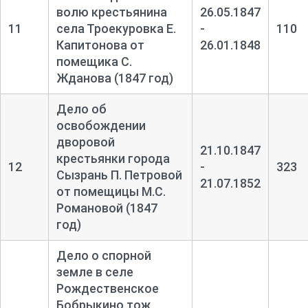
волю крестьянина
26.05.1847
11
села Троекуровка Е.
-
110
Капитонова от
26.01.1848
помещика С.
Жданова (1847 год)
Дело об
освобождении
дворовой
21.10.1847
крестьянки города
12
-
323
Сызрань П. Петровой
21.07.1852
от помещицы М.С.
Романовой (1847
год)
Дело о спорной
земле в селе
Рождественское
Бобрыкино тож