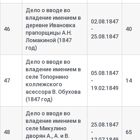
Дело о вводе во
владение имением в
02.08.1847
деревне Ивановка
46
-
40
прапорщицы А.Н.
25.08.1847
Ломакиной (1847
год)
Дело о вводе во
владение имением в
05.08.1847
селе Топорнино
47
-
14
коллежского
19.02.1849
асессора В. Обухова
(1847 год)
Дело о вводе во
владение имением в
25.08.1847
селе Микулино
48
-
65
дворян А., А. и В.
12.07.1849