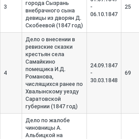
города Сызрань
3
-
25
внебрачного сына
06.10.1847
девицы из дворян Д.
Скобеевой (1847 год)
Дело о внесении в
ревизские сказки
крестьян села
Самайкино
24.09.1847
помещика И.Д.
4
-
69
Романова,
30.03.1848
числящихся ранее по
Хвалынскому уезду
Саратовской
губернии (1847 год)
Дело по жалобе
чиновницы А.
Альбицкой на