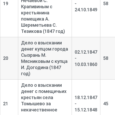
Нечаевой С.
19
-
58
Крапивиным с
24.10.1849
крестьянина
помещика А.
Шереметьева С.
Тезикова (1847 год)
Дело о взыскании
денег купцом города
02.12.1847
Сызрань М.
20
-
58
Мясниковым с купца
10.03.1860
И. Догодина (1847
год)
Дело о взыскании
денег с помещичьих
крестьян села
18.12.1847
21
Томышево за
-
45
некачественное
15.12.1848