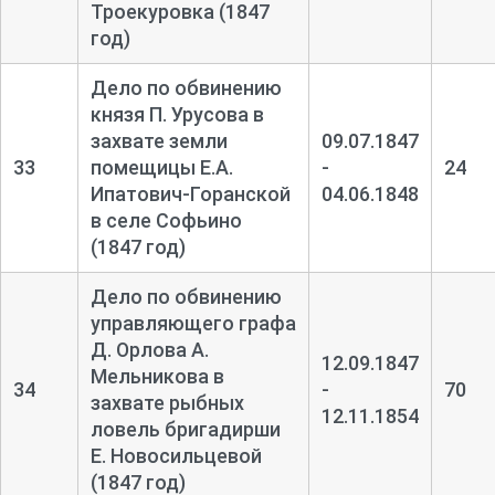
Троекуровка (1847
год)
Дело по обвинению
князя П. Урусова в
захвате земли
09.07.1847
33
помещицы Е.А.
-
24
Ипатович-
Горанской
04.06.1848
в селе Софьино
(1847 год)
Дело по обвинению
управляющего графа
Д. Орлова А.
12.09.1847
Мельникова в
34
-
70
захвате рыбных
12.11.1854
ловель бригадирши
Е. Новосильцевой
(1847 год)