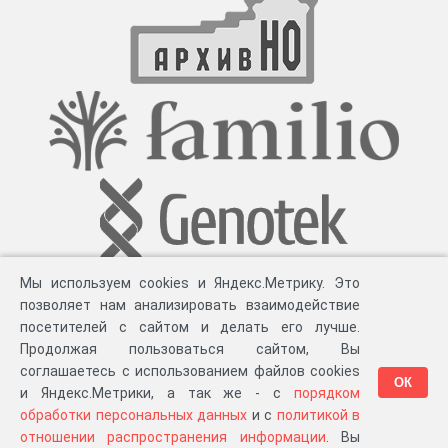
Мы используем cookies и Яндекс.Метрику. Это
позволяет нам анализировать взаимодействие
посетителей с сайтом и делать его лучше.
Продолжая пользоваться сайтом, Вы
соглашаетесь с использованием файлов cookies
ОК
и Яндекс.Метрики, а так же - с
порядком
обработки персональных данных
и с
политикой в
Разработка компании «
Великіе предки
», 2023-2026 гг.
Блог
.
Суть проекта
.
отношении распространения информации
. Вы
Персональные данные
.
Распространение информации
.
ЧаВО
.
Сборка 111.37