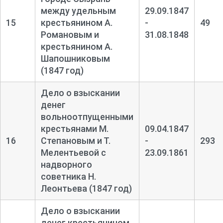
между удельным
29.09.1847
15
крестьянином А.
-
49
Романовым и
31.08.1848
крестьянином А.
Шапошниковым
(1847 год)
Дело о взыскании
денег
вольноотпущенными
крестьянами М.
09.04.1847
16
Степановым и Т.
-
293
Мелентьевой с
23.09.1861
надворного
советника Н.
Леонтьева (1847 год)
Дело о взыскании
денег крестьянином