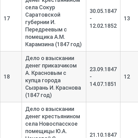
села Сокур
30.05.1847
Саратовской
17
-
13
губернии И.
12.02.1852
Передреевым с
помещика А.М.
Карамзина (1847 год)
Дело о взыскании
денег приказчиком
23.09.1847
А. Красновым с
18
-
12
купца города
14.07.1851
Сызрань И. Краснова
(1847 год)
Дело о взыскании
денег крестьянином
села Новоспасское
помещицы Ю.А.
21.10.1847