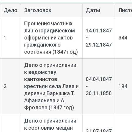
Дело
Заголовок
Даты
Лист
Прошения частных
лиц о юридическом
14.01.1847
1
оформлении актов
-
344
гражданского
29.12.1847
состояния (1847 год)
Дело о причислении
к ведомству
кантонистов
04.04.1847
2
крестьян села Лава и
-
194
деревни Барышка Т.
30.11.1850
Афанасьева и А.
Фролова (1847 год)
Дело о причислении
к сословию мещан
31.07.1847