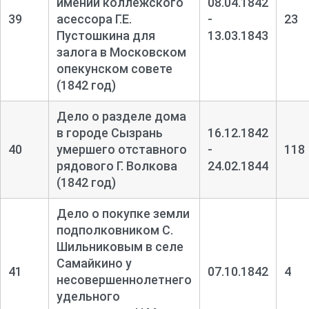
имении коллежского
08.04.1842
39
асессора Г.Е.
-
23
Пустошкина для
13.03.1843
залога в Московском
опекунском совете
(1842 год)
Дело о разделе дома
в городе Сызрань
16.12.1842
40
умершего отставного
-
118
рядового Г. Волкова
24.02.1844
(1842 год)
Дело о покупке земли
подполковником С.
Шильниковым в селе
Самайкино у
41
07.10.1842
4
несовершеннолетнего
удельного