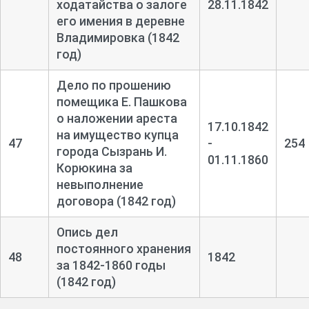
ходатайства о залоге
28.11.1842
его имения в деревне
Владимировка (1842
год)
Дело по прошению
помещика Е. Пашкова
о наложении ареста
17.10.1842
на имущество купца
47
-
254
города Сызрань И.
01.11.1860
Корюкина за
невыполнение
договора (1842 год)
Опись дел
постоянного хранения
48
1842
за 1842-
1860 годы
(1842 год)