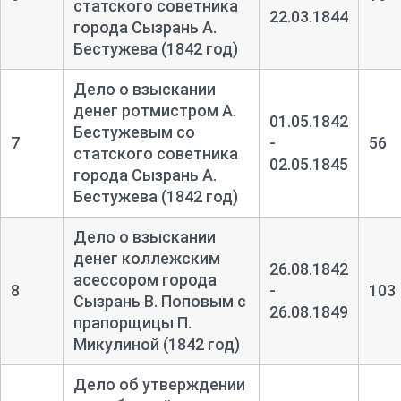
статского советника
22.03.1844
города Сызрань А.
Бестужева (1842 год)
Дело о взыскании
денег ротмистром А.
01.05.1842
Бестужевым со
7
-
56
статского советника
02.05.1845
города Сызрань А.
Бестужева (1842 год)
Дело о взыскании
денег коллежским
26.08.1842
асессором города
8
-
103
Сызрань В. Поповым с
26.08.1849
прапорщицы П.
Микулиной (1842 год)
Дело об утверждении