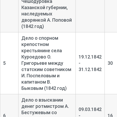
Чешодуровка
Казанской губернии,
наследуемых
дворянкой А. Поповой
(1842 год)
Дело о спорном
крепостном
крестьянине села
Куроедово О.
19.12.1842
5
Григорьеве между
-
30
статским советником
31.12.1842
И. Поспеловым и
капитаном В.
Быковым (1842 год)
Дело о взыскании
денег ротмистром А.
09.03.1842
Бестужевым со
6
-
16