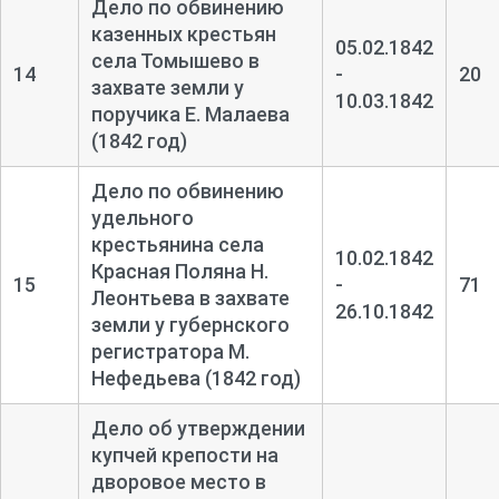
Дело по обвинению
казенных крестьян
05.02.1842
села Томышево в
14
-
20
захвате земли у
10.03.1842
поручика Е. Малаева
(1842 год)
Дело по обвинению
удельного
крестьянина села
10.02.1842
Красная Поляна Н.
15
-
71
Леонтьева в захвате
26.10.1842
земли у губернского
регистратора М.
Нефедьева (1842 год)
Дело об утверждении
купчей крепости на
дворовое место в