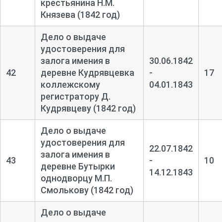
крестьянина Н.М.
Князева (1842 год)
Дело о выдаче
удостоверения для
залога имения в
30.06.1842
42
деревне Кудрявцевка
-
17
коллежскому
04.01.1843
регистратору Д.
Кудрявцеву (1842 год)
Дело о выдаче
удостоверения для
22.07.1842
залога имения в
43
-
10
деревне Бутырки
14.12.1843
однодворцу М.П.
Смолькову (1842 год)
Дело о выдаче