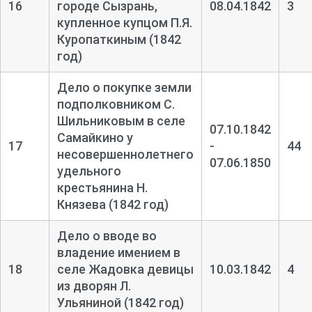
16
городе Сызрань,
08.04.1842
3
купленное купцом П.Я.
Куропаткиным (1842
год)
Дело о покупке земли
подполковником С.
Шильниковым в селе
07.10.1842
Самайкино у
17
-
44
несовершеннолетнего
07.06.1850
удельного
крестьянина Н.
Князева (1842 год)
Дело о вводе во
владение имением в
18
селе Жадовка девицы
10.03.1842
4
из дворян Л.
Ульяниной (1842 год)