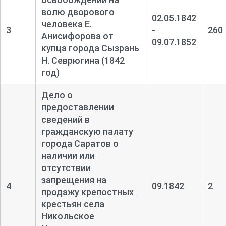
волю дворового
02.05.1842
человека Е.
3
-
260
Анисифорова от
09.07.1852
купца города Сызрань
Н. Севрюгина (1842
год)
Дело о
предоставлении
сведений в
гражданскую палату
города Саратов о
наличии или
отсутствии
запрещения на
4
09.1842
2
продажу крепостных
крестьян села
Никольское