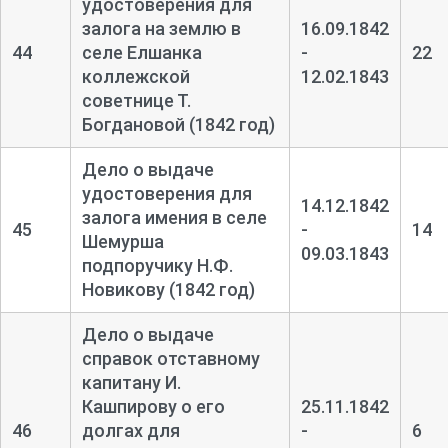
удостоверения для
залога на землю в
16.09.1842
44
селе Елшанка
-
22
коллежской
12.02.1843
советнице Т.
Богдановой (1842 год)
Дело о выдаче
удостоверения для
14.12.1842
залога имения в селе
45
-
14
Шемурша
09.03.1843
подпоручику Н.Ф.
Новикову (1842 год)
Дело о выдаче
справок отставному
капитану И.
Кашпирову о его
25.11.1842
46
долгах для
-
6