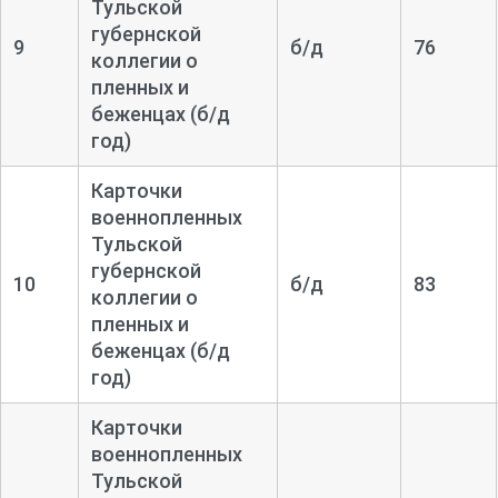
Тульской
губернской
9
б/д
76
коллегии о
пленных и
беженцах (б/д
год)
Карточки
военнопленных
Тульской
губернской
10
б/д
83
коллегии о
пленных и
беженцах (б/д
год)
Карточки
военнопленных
Тульской