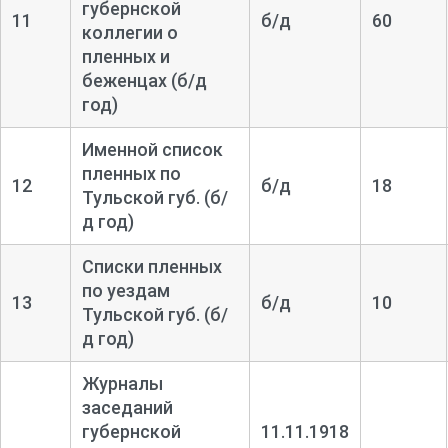
губернской
11
б/д
60
коллегии о
пленных и
беженцах (б/д
год)
Именной список
пленных по
12
б/д
18
Тульской губ. (б/
д год)
Списки пленных
по уездам
13
б/д
10
Тульской губ. (б/
д год)
Журналы
заседаний
губернской
11.11.1918