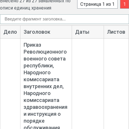
Внесено 27 из 27 заявленных по
Страница 1 из 1
1
описи единиц хранения
Дело
Заголовок
Даты
Листов
Приказ
Революционного
военного совета
республики,
Народного
комиссариата
внутренних дел,
Народного
комиссариата
здравоохранения
и инструкция о
порядке
обслуживания