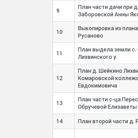
План части дачи при 
9
Заборовской Анны Як
Выкопировка из плана
10
Русаново
План выдела земли с. 
11
Лихвинского у.
План д. Шейкино Лихв
12
Комаровской коллежс
Евдокимовича
План части с-
ца Перес
13
Обручевой Елизаветы
14
План второй части д. 