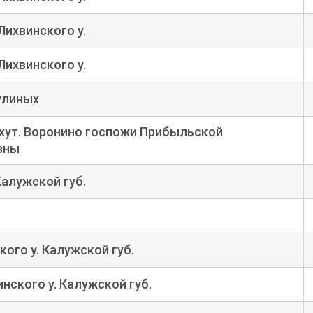
Лихвинского у.
Лихвинского у.
улиных
 хут. Воронино госпожи Прибыльской
вны
Калужской губ.
ого у. Калужской губ.
нского у. Калужской губ.