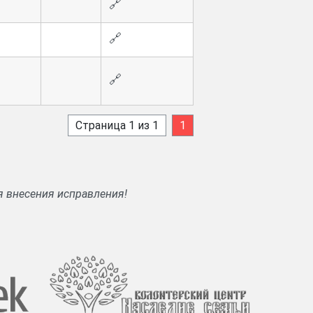
🔗
🔗
🔗
Страница 1 из 1
1
я внесения исправления!