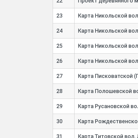
22
Проект деревянного м
23
Карта Никольской вол.
24
Карта Никольской вол.
25
Карта Никольской вол.
26
Карта Никольской вол.
27
Карта Писковатской (П
28
Карта Полошевской во
29
Карта Русановской вол
30
Карта Рождественской
31
Карта Титовской вол. 