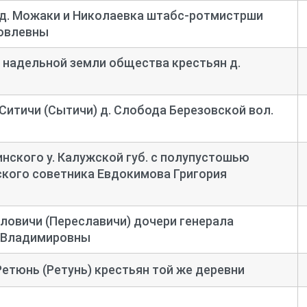
дд. Можаки и Николаевка штабс-
ротмистрши
овлевны
 надельной земли общества крестьян д.
Ситичи (Сытичи) д. Слобода Березовской вол.
инского у. Калужской губ. с полупустошью
кого советника Евдокимова Григория
ловичи (Переславичи) дочери генерала
 Владимировны
Ретюнь (Ретунь) крестьян той же деревни