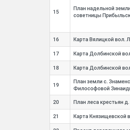
План надельной земли
15
советницы Прибыльс
16
Карта Вялицкой вол. Л
17
Карта Долбинской вол
18
Карта Долбинской вол
План земли с. Знамен
19
Философовой Зинаид
20
План леса крестьян д.
21
Карта Князищевской во