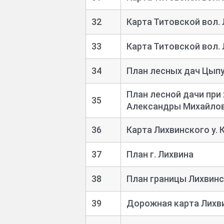
32
Карта Титовской вол. 
33
Карта Титовской вол. 
34
План лесных дач Цып
План лесной дачи при
35
Александры Михайло
36
Карта Лихвинского у. 
37
План г. Лихвина
38
План границы Лихвинск
39
Дорожная карта Лихви