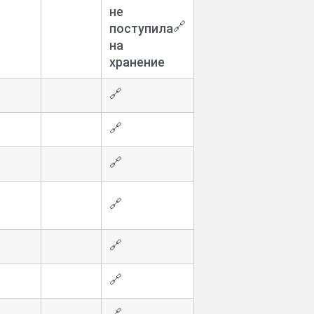
не
🔗
поступила
на
хранение
🔗
🔗
🔗
🔗
🔗
🔗
🔗