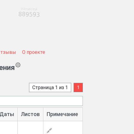
записей
889593
Отзывы
О проекте
ения
Страница 1 из 1
1
Даты
Листов
Примечание
🔗