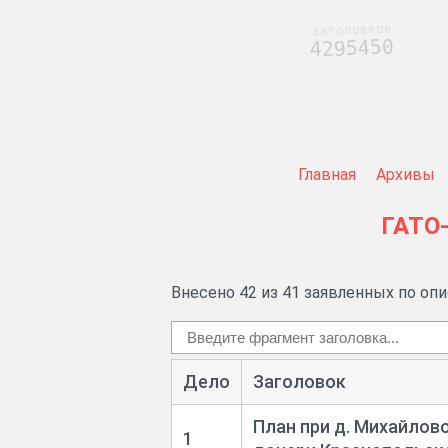
заголовков
4295450
Главная
Архивы
ГАТО
Внесено 42 из 41 заявленных по оп
Дело
Заголовок
План при д. Михайлово
1