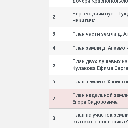
дочери Краснопольск
Чертеж дачи пуст. Гу
2
Никитича
3
План части земли д. 
4
План земли д. Агеево
План двух душевых на
5
Кулакова Ефима Серг
6
План земли с. Ханино
План надельной земли
7
Егора Сидоровича
План на участок земл
8
статского советника