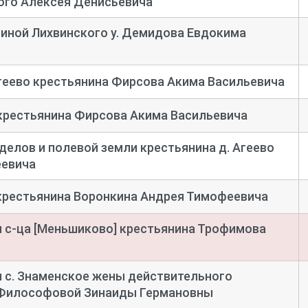
ого Алексея Денисьевича
щиной Лихвинского у. Демидова Евдокима
Агеево крестьянина Фирсова Акима Васильевича
 крестьянина Фирсова Акима Васильевича
делов и полевой земли крестьянина д. Агеево
еевича
 крестьянина Воронкина Андрея Тимофеевича
 с-
ца [Меньшиково] крестьянина Трофимова
и с. Знаменское жены действительного
 Философовой Зинаиды Германовны