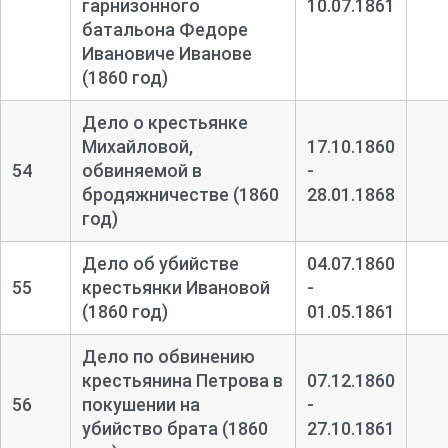
гарнизонного
10.07.1861
батальона Федоре
Ивановиче Иванове
(1860 год)
Дело о крестьянке
Михайловой,
17.10.1860
54
обвиняемой в
-
бродяжничестве (1860
28.01.1868
год)
Дело об убийстве
04.07.1860
55
крестьянки Ивановой
-
(1860 год)
01.05.1861
Дело по обвинению
крестьянина Петрова в
07.12.1860
56
покушении на
-
убийство брата (1860
27.10.1861