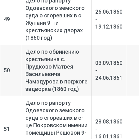
Дело по рапорту
Одоевского земского
26.06.1860
суда о сгоревших в с.
49
-
Жупани 9-
ти
19.12.1860
крестьянских дворах
(1860 год)
Дело по обвинению
крестьянина с.
03.09.1860
Прудково Матвея
50
-
Васильевича
24.06.1861
Чамадурова в поджоге
задворка (1860 год)
Дело по рапорту
Одоевского земского
суда о сгоревших в с-
28.08.1860
це Покровском имении
51
-
помещицы Решовой 9-
16.01.1861