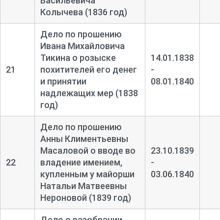
Васильевича
Колычева (1836 год)
Дело по прошению
Ивана Михайловича
Тикина о розыске
14.01.1838
21
похитителей его денег
-
и принятии
08.01.1840
надлежащих мер (1838
год)
Дело по прошению
Анны Климентьевны
Масаловой о вводе во
23.10.1839
22
владение имением,
-
купленным у майорши
03.06.1840
Натальи Матвеевны
Нероновой (1839 год)
Дело о разобрании