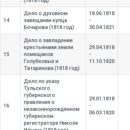
(1818 год)
Дело о духовном
18.06.1818
14
завещании купца
-
Бочарова (1818 год)
30.04.1821
Дело о завладении
крестьянами земли
29.04.1818
15
помещиков
-
Голубковых и
11.10.1820
Татаринова (1818 год)
Дело по указу
Тульского
губернского
29.01.1818
правления о
16
-
незаконнорожденном
06.03.1820
губернском
регистраторе Николе
Ильине (1818 год)