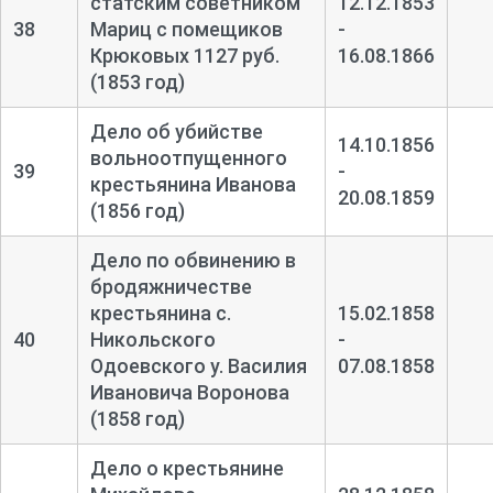
статским советником
12.12.1853
38
Мариц с помещиков
-
Крюковых 1127 руб.
16.08.1866
(1853 год)
Дело об убийстве
14.10.1856
вольноотпущенного
39
-
крестьянина Иванова
20.08.1859
(1856 год)
Дело по обвинению в
бродяжничестве
крестьянина с.
15.02.1858
40
Никольского
-
Одоевского у. Василия
07.08.1858
Ивановича Воронова
(1858 год)
Дело о крестьянине