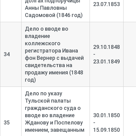
долгах подпоручицы
23.07.1853
Анны Павловны
Садомовой (1846 год)
Дело о вводе во
владение
коллежского
29.10.1848
регистратора Ивана
34
-
фон Вернер с выдачей
23.01.1849
свидетельства на
продажу имения (1848
год)
Дело по указу
Тульской палаты
гражданского суда о
вводе во владение
30.01.1850
35
Жданову и Поспелову
-
имением, завещанным
15.09.1850