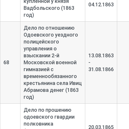
купленной у князя
04.12.1863
Вадбольского (1863
год)
Дело по отношению
Одоевского уездного
полицейского
управления о
взыскании 2-
й
13.08.1863
68
Московской военной
-
гимназией с
31.08.1866
временнообязанного
крестьянина села Ивиц
Абрамова денег (1863
год)
Дело по прошению
одоевского гвардии
полковника
20.03.1865