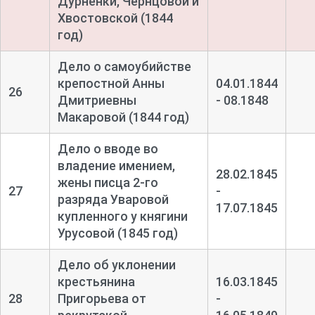
Дурненки, Чернцовой и
Хвостовской (1844
год)
Дело о самоубийстве
крепостной Анны
04.01.1844
26
Дмитриевны
- 08.1848
Макаровой (1844 год)
Дело о вводе во
владение имением,
28.02.1845
жены писца 2-
го
27
-
разряда Уваровой
17.07.1845
купленного у княгини
Урусовой (1845 год)
Дело об уклонении
крестьянина
16.03.1845
28
Пригорьева от
-