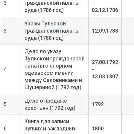
3
гражданской палаты
-
суда (1786 год)
02.12.1786
Указы Тульской
3
гражданской палаты
12.09.1788
суда (1788 год)
Дело по указу
Тульской гражданской
27.08.1792
палаты о спорном
4
-
одоевском имении
13.03.1807
между Саковниками и
Шушериной (1792 год)
Дело о продаже
5
1792
крестьян (1792 год)
Книга для записи
6
купчих и закладных
1800