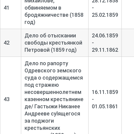
Михайлове,
28.12.1858
41
обвиняемом в
-
бродяжничестве (1858
25.02.1859
год)
Дело об отыскании
24.06.1859
42
свободы крестьянкой
-
Петровой (1859 год)
29.11.1862
Дело по рапорту
Одревского земского
суда о содержащемся
под стражею
несовершеннолетнем
16.11.1859
43
казенном крестьянине
-
де/ Гастыжи Никанее
01.05.1861
Андрееве суlящегося
за поджоги
крестьянских