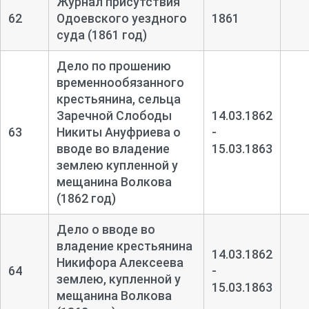
Журнал присутствия
62
Одоевского уездного
1861
суда (1861 год)
Дело по прошению
временнообязанного
крестьянина, сельца
Заречной Слободы
14.03.1862
63
Никиты Ануфриева о
-
вводе во владение
15.03.1863
землею купленной у
мещанина Волкова
(1862 год)
Дело о вводе во
владение крестьянина
14.03.1862
Никифора Алексеева
64
-
землею, купленной у
15.03.1863
мещанина Волкова