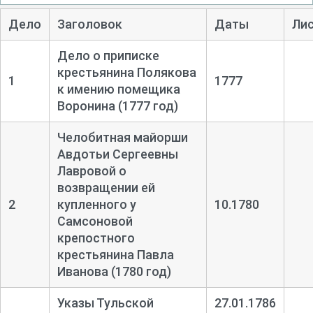
Дело
Заголовок
Даты
Ли
Дело о приписке
крестьянина Полякова
1
1777
к имению помещика
Воронина (1777 год)
Челобитная майорши
Авдотьи Сергеевны
Лавровой о
возвращении ей
2
купленного у
10.1780
Самсоновой
крепостного
крестьянина Павла
Иванова (1780 год)
Указы Тульской
27.01.1786