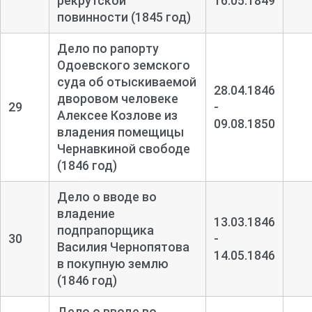
рекрутской
16.05.1849
повинности (1845 год)
Дело по рапорту
Одоевского земского
суда об отыскиваемой
28.04.1846
дворовом человеке
29
-
Алексее Козлове из
09.08.1850
владения помещицы
Чернавкиной свободе
(1846 год)
Дело о вводе во
владение
13.03.1846
подпрапорщика
30
-
Василия Чернопятова
14.05.1846
в покупную землю
(1846 год)
Дело о вводе во