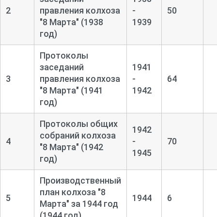
2
правления колхоза
-
50
"8 Марта" (1938
1939
год)
Протоколы
заседаний
1941
3
правления колхоза
-
64
"8 Марта" (1941
1942
год)
Протоколы общих
1942
собраний колхоза
4
-
70
"8 Марта" (1942
1945
год)
Производственный
план колхоза "8
5
1944
6
Марта" за 1944 год
(1944 год)