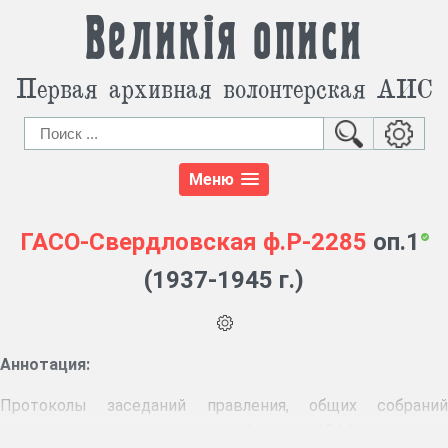
Великія описи
Первая архивная волонтерская АИС
Меню
ГАСО-Свердловская
ф.Р-2285
оп.1
(1937-1945 г.)
Аннотация:
Протоколы заседаний правления, общих собраний
колхозников, производственный план на 1944 г