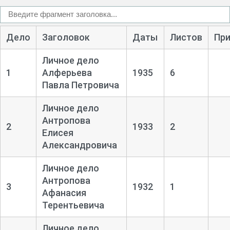
Дело
Заголовок
Даты
Листов
Пр
Личное дело
1
Алферьева
1935
6
Павла Петровича
Личное дело
Антропова
2
1933
2
Елисея
Александровича
Личное дело
Антропова
3
1932
1
Афанасия
Терентьевича
Личное дело