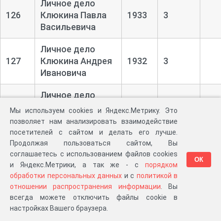
Личное дело
126
Клюкина Павла
1933
3
Васильевича
Личное дело
127
Клюкина Андрея
1932
3
Ивановича
Личное дело
Клементьевой
Мы используем cookies и Яндекс.Метрику. Это
128
1933
5
Ульяны
позволяет нам анализировать взаимодействие
Яковлевны
посетителей с сайтом и делать его лучше.
Продолжая пользоваться сайтом, Вы
Личное дело
соглашаетесь с использованием файлов cookies
ОК
Курамжина
и Яндекс.Метрики, а так же - с
порядком
129
1919
1
Александра
обработки персональных данных
и с
политикой в
отношении распространения информации
. Вы
Лаврентьевича
всегда можете отключить файлы cookie в
настройках Вашего браузера.
Личное дело