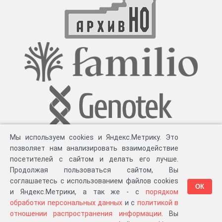
Мы используем cookies и Яндекс.Метрику. Это
позволяет нам анализировать взаимодействие
посетителей с сайтом и делать его лучше.
Продолжая пользоваться сайтом, Вы
соглашаетесь с использованием файлов cookies
ОК
и Яндекс.Метрики, а так же - с
порядком
обработки персональных данных
и с
политикой в
Разработка компании «
Великіе предки
», 2023-2026 гг.
Блог
.
Суть проекта
.
отношении распространения информации
. Вы
Персональные данные
.
Распространение информации
.
ЧаВО
.
Сборка 111.37