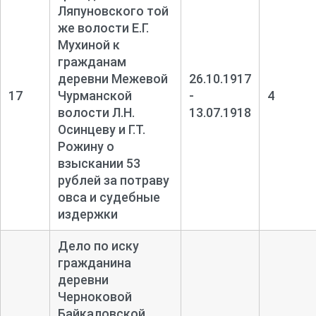
Ляпуновского той
же волости Е.Г.
Мухиной к
гражданам
деревни Межевой
26.10.1917
17
Чурманской
-
4
волости Л.Н.
13.07.1918
Осинцеву и Г.Т.
Рожину о
взыскании 53
рублей за потраву
овса и судебные
издержки
Дело по иску
гражданина
деревни
Черноковой
Байкаловской