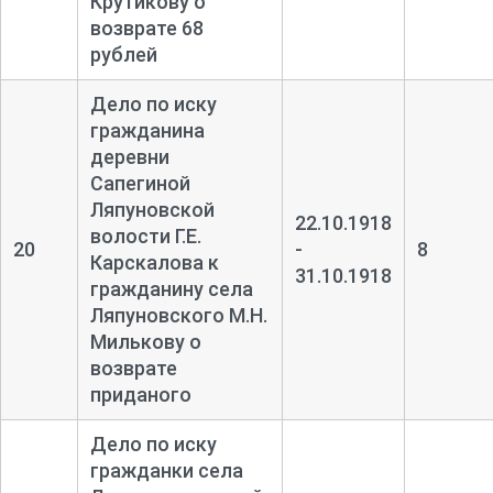
Крутикову о
возврате 68
рублей
Дело по иску
гражданина
деревни
Сапегиной
Ляпуновской
22.10.1918
волости Г.Е.
20
-
8
Карскалова к
31.10.1918
гражданину села
Ляпуновского М.Н.
Милькову о
возврате
приданого
Дело по иску
гражданки села