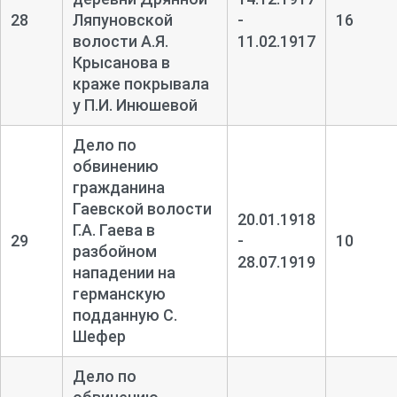
28
Ляпуновской
-
16
волости А.Я.
11.02.1917
Крысанова в
краже покрывала
у П.И. Инюшевой
Дело по
обвинению
гражданина
Гаевской волости
20.01.1918
Г.А. Гаева в
29
-
10
разбойном
28.07.1919
нападении на
германскую
подданную С.
Шефер
Дело по