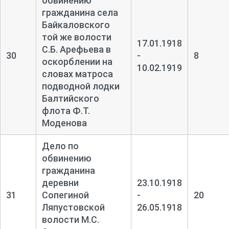
обвинению
гражданина села
Байкаловского
той же волости
17.01.1918
С.Б. Арефьева в
30
-
8
оскорблении на
10.02.1919
словах матроса
подводной лодки
Балтийского
флота Ф.Т.
Моденова
Дело по
обвинению
гражданина
деревни
23.10.1918
31
Сопегиной
-
20
Ляпустовской
26.05.1918
волости М.С.