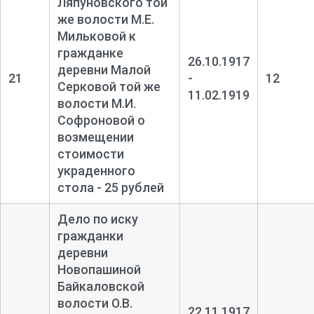
Ляпуновского той
же волости М.Е.
Мильковой к
гражданке
26.10.1917
деревни Малой
21
-
12
Серковой той же
11.02.1919
волости М.И.
Софроновой о
возмещении
стоимости
украденного
стола - 25 рублей
Дело по иску
гражданки
деревни
Новопашиной
Байкаловской
волости О.В.
22.11.1917