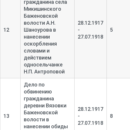
гражданина села
Микишинского
Баженовской
волости А.Н.
28.12.1917
12
Шаноурова в
-
5
нанесении
27.07.1918
оскорбления
словами и
действием
односельчанке
Н.П. Антроповой
Дело по
обвинению
гражданина
деревни Вязовки
28.12.1917
Баженовской
13
-
8
волости в
27.07.1918
нанесении обиды