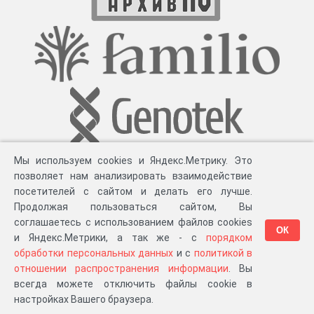
Мы используем cookies и Яндекс.Метрику. Это
позволяет нам анализировать взаимодействие
посетителей с сайтом и делать его лучше.
Продолжая пользоваться сайтом, Вы
соглашаетесь с использованием файлов cookies
ОК
и Яндекс.Метрики, а так же - с
порядком
обработки персональных данных
и с
политикой в
Разработка компании «
Великіе предки
», 2023-2026 гг.
Блог
.
Суть проекта
.
отношении распространения информации
. Вы
Персональные данные
.
Распространение информации
.
ЧаВО
.
Сборка 111.35
всегда можете отключить файлы cookie в
в «Мои документы»
настройках Вашего браузера.
…или в один из ваших проектов: