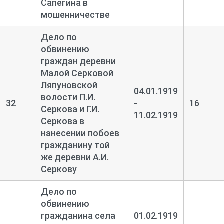
Сапегина в
мошенничестве
Дело по
обвинению
граждан деревни
Малой Серковой
Ляпуновской
04.01.1919
волости П.И.
32
-
16
Серкова и Г.И.
11.02.1919
Серкова в
нанесении побоев
гражданину той
же деревни А.И.
Серкову
Дело по
обвинению
гражданина села
01.02.1919