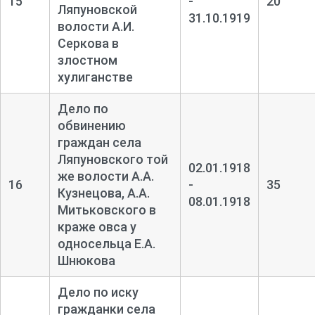
15
-
20
Ляпуновской
31.10.1919
волости А.И.
Серкова в
злостном
хулиганстве
Дело по
обвинению
граждан села
Ляпуновского той
02.01.1918
же волости А.А.
16
-
35
Кузнецова, А.А.
08.01.1918
Митьковского в
краже овса у
односельца Е.А.
Шнюкова
Дело по иску
гражданки села