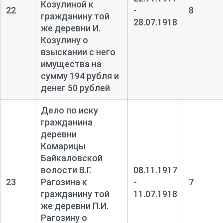
Козулиной к
22
-
8
гражданину той
28.07.1918
же деревни И.
Козулину о
взыскании с него
имущества на
сумму 194 рубля и
денег 50 рублей
Дело по иску
гражданина
деревни
Комарицы
Байкаловской
волости В.Г.
08.11.1917
23
Рагозина к
-
7
гражданину той
11.07.1918
же деревни П.И.
Рагозину о