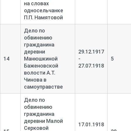
на словах
односельчанке
П.П. Намятовой
Дело по
обвинению
гражданина
деревни
29.12.1917
14
Манюшкиной
-
5
Баженовской
27.07.1918
волости А.Т.
Чинова в
самоуправстве
Дело по
обвинению
гражданина
деревни Малой
17.01.1918
Серковой