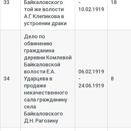
33
Байкаловского
-
18
той же волости
10.02.1919
А.Г. Клепикова в
устроении драки
Дело по
обвинению
гражданина
деревни Комлевой
Байкаловской
волости Е.А.
06.02.1919
34
Ударцева в
-
8
продаже
24.06.1919
некачественного
сала гражданину
села
Байкаловского
Д.Н. Рагозину