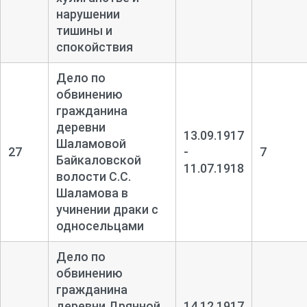
нарушении
тишины и
спокойствия
Дело по
обвинению
гражданина
деревни
13.09.1917
Шаламовой
27
-
7
Байкаловской
11.07.1918
волости С.С.
Шаламова в
учинении драки с
односельцами
Дело по
обвинению
гражданина
деревни Дрянной
14.12.1917