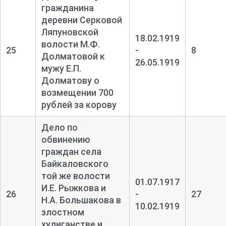
гражданина
деревни Серковой
Ляпуновской
18.02.1919
волости М.Ф.
25
-
8
Долматовой к
26.05.1919
мужу Е.П.
Долматову о
возмещении 700
рублей за корову
Дело по
обвинению
граждан села
Байкаловского
той же волости
01.07.1917
И.Е. Рыжкова и
26
-
27
Н.А. Большакова в
10.02.1919
злостном
хулиганстве и