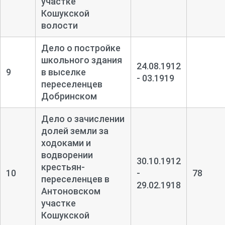
участке
Кошукской
волости
Дело о постройке
школьного здания
24.08.1912
9
в выселке
- 03.1919
переселенцев
Добринском
Дело о зачислении
долей земли за
ходоками и
водворении
30.10.1912
крестьян-
10
-
78
переселенцев в
29.02.1918
Антоновском
участке
Кошукской