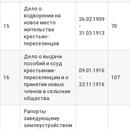
Дело о
водворении на
26.02.1909
новое место
15
-
70
жительства
31.03.1913
крестьян-
переселенцев
Дело о выдаче
пособий и ссуд
крестьянам-
09.01.1916
16
переселенцам и о
-
107
принятии новых
23.11.1916
членов в сельские
общества
Рапорты
заведующему
землеустройством