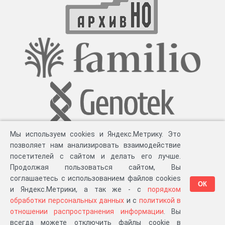
Мы используем cookies и Яндекс.Метрику. Это
позволяет нам анализировать взаимодействие
посетителей с сайтом и делать его лучше.
Продолжая пользоваться сайтом, Вы
соглашаетесь с использованием файлов cookies
ОК
и Яндекс.Метрики, а так же - с
порядком
обработки персональных данных
и с
политикой в
Разработка компании «
Великіе предки
», 2023-2026 гг.
Блог
.
Суть проекта
.
отношении распространения информации
. Вы
Персональные данные
.
Распространение информации
.
ЧаВО
.
Сборка 111.35
всегда можете отключить файлы cookie в