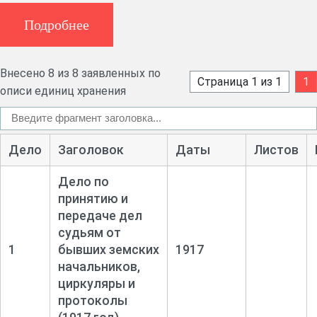
губернскому комиссару, расходе денежных средств,
положении в г. Верхотурье, о военнопленных, воинской
Подробнее
повинности, список подведомственных волостей,
переписка, статистические сведения о посевах.
Внесено 8 из 8 заявленных по
Страница 1 из 1
1
описи единиц хранения
Дело
Заголовок
Даты
Листов
Дело по
принятию и
передаче дел
судьям от
1
бывших земских
1917
начальников,
циркуляры и
протоколы