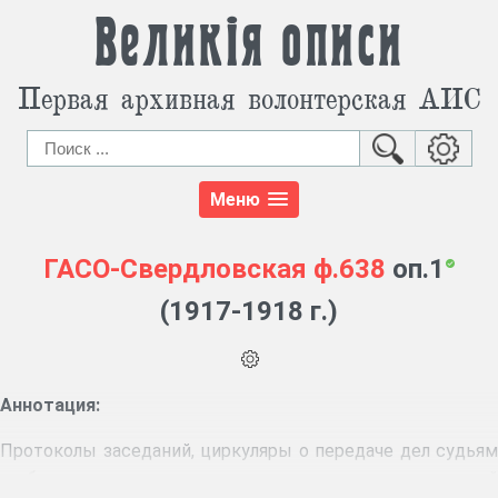
Великія описи
Первая архивная волонтерская АИС
Меню
ГАСО-Свердловская
ф.638
оп.1
(1917-1918 г.)
Аннотация:
Протоколы заседаний, циркуляры о передаче дел судьям
от бывших земских начальников, доставлении сведений