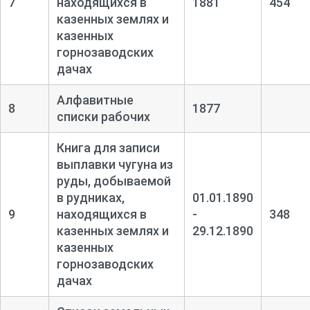
7
находящихся в
1881
454
казенных землях и
казенных
горнозаводских
дачах
Алфавитные
8
1877
списки рабочих
Книга для записи
выплавки чугуна из
руды, добываемой
в рудниках,
01.01.1890
9
находящихся в
-
348
казенных землях и
29.12.1890
казенных
горнозаводских
дачах