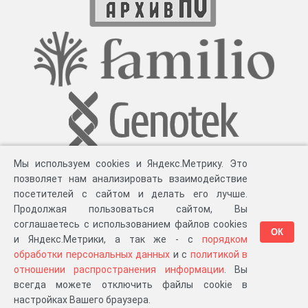
Мы используем cookies и Яндекс.Метрику. Это
позволяет нам анализировать взаимодействие
посетителей с сайтом и делать его лучше.
Продолжая пользоваться сайтом, Вы
соглашаетесь с использованием файлов cookies
ОК
и Яндекс.Метрики, а так же - с
порядком
обработки персональных данных
и с
политикой в
Разработка компании «
Великіе предки
», 2023-2026 гг.
Блог
.
Суть проекта
.
отношении распространения информации
. Вы
Персональные данные
.
Распространение информации
.
ЧаВО
.
Сборка 111.39
всегда можете отключить файлы cookie в
в «Мои документы»
настройках Вашего браузера.