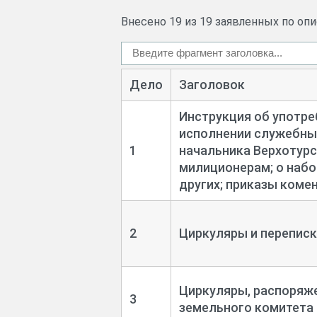
Внесено 19 из 19 заявленных по оп
Дело
Заголовок
Инструкция об употр
исполнении служебных
1
начальника Верхотур
милиционерам; о наб
других; приказы коме
2
Циркуляры и переписк
Циркуляры, распоряже
3
земельного комитета 