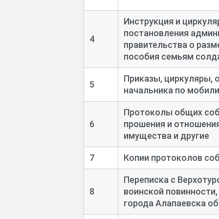
Инструкция и циркуля
постановления админ
4
правительства о разм
пособия семьям солда
Приказы, циркуляры, 
5
начальника по мобили
Протоколы общих соб
6
прошения и отношения
имущества и другие
7
Копии протоколов со
Переписка с Верхотур
8
воинской повинности,
города Алапаевска об