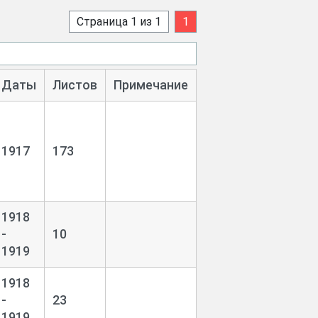
Страница 1 из 1
1
Даты
Листов
Примечание
1917
173
1918
-
10
1919
1918
-
23
1919