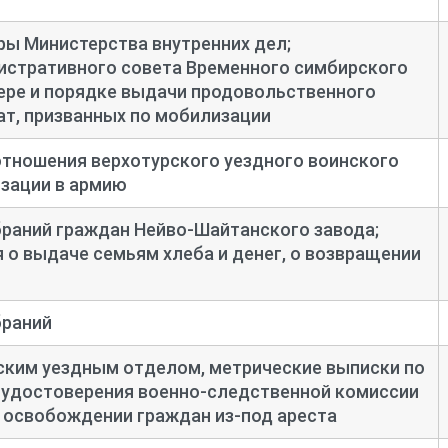
ры Министерства внутренних дел;
истративного совета Временного симбирского
ере и порядке выдачи продовольственного
т, призванных по мобилизации
отношения верхотурского уездного воинского
зации в армию
раний граждан Нейво-
Шайтанского завода;
 о выдаче семьям хлеба и денег, о возвращении
браний
ским уездным отделом, метрические выписки по
 удостоверения военно-
следственной комиссии
 освобождении граждан из-
под ареста