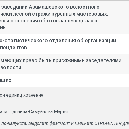
а заседаний Арамашевского волостного
писки лесной стражи куренных мастеровых,
х и отношения об отосланных делах в
ии
о-
статистического отделения об организации
спондентов
 имеющих право быть присяжными заседателями,
 волости
ащих
иси единиц хранения
овали: Цаплина-Самуйлова Мария.
, пожалуйста, выделите фрагмент и нажмите CTRL+ENTER дл