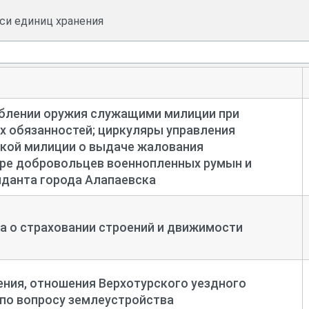
иси единиц хранения
еблении оружия служащими милиции при
 обязанностей; циркуляры управления
ской милиции о выдаче жалования
оре добровольцев военнопленных румын и
нданта города Алапаевска
а о страховании строений и движимости
ния, отношения Верхотурского уездного
по вопросу землеустройства