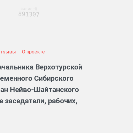
записей
891307
Отзывы
О проекте
ачальника Верхотурской
ременного Сибирского
дан Нейво-Шайтанского
 заседатели, рабочих,