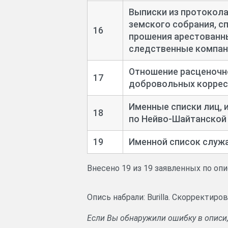
Выписки из протокол
земского собрания, с
16
прошения арестованны
следственные компан
Отношение расценочн
17
добровольных корре
Именные списки лиц,
18
по Нейво-
Шайтанской
19
Именной список служ
Внесено 19 из 19 заявленных по оп
Опись набрали: Burilla. Скорректир
Если Вы обнаружили ошибку в описи