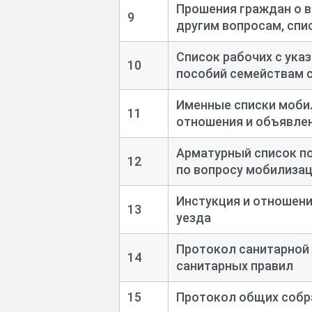
Прошения граждан о в
9
другим вопросам, спи
Список рабочих с ука
10
пособий семействам с
Именные списки моби
11
отношения и объявле
Арматурный список по
12
по вопросу мобилиза
Инстукция и отношени
13
уезда
Протокол санитарной
14
санитарных правил
15
Протокол общих собр