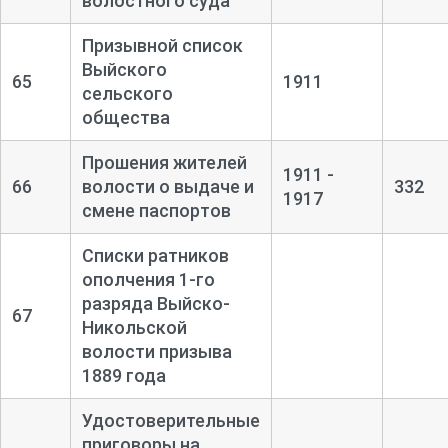
волостного суда
Призывной список
Выйского
65
1911
сельского
общества
Прошения жителей
1911 -
66
волости о выдаче и
332
1917
смене паспортов
Списки ратников
ополчения 1-
го
разряда Выйско-
67
Никольской
волости призыва
1889 года
Удостоверительные
приговоры на