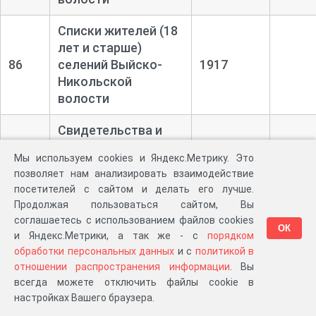
Списки жителей (18
лет и старше)
86
селений Выйско-
1917
Никольской
волости
Свидетельства и
расписки крестьян
Мы используем cookies и Яндекс.Метрику. Это
Выйско-
87
1917
позволяет нам анализировать взаимодействие
Никкольской
посетителей с сайтом и делать его лучше.
волости о продаже
Продолжая пользоваться сайтом, Вы
лошадей и коров
соглашаетесь с использованием файлов cookies
ОК
и Яндекс.Метрики, а так же - с
порядком
Постановления,
обработки персональных данных
и с
политикой в
распоряжения и
отношении распространения информации
. Вы
циркуляры высших
всегда можете отключить файлы cookie в
органов
настройках Вашего браузера.
государственной
1917 -