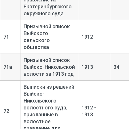
Екатеринбургского
окружного суда
Призывной список
Выйского
71
1912
сельского
общества
Призывной список
71а
Выйско-
Никольской
1913
34
волости за 1913 год
Выписки из решений
Выйско-
Никольского
волостного суда,
1912 -
72
присланные в
1913
волостное
правление для