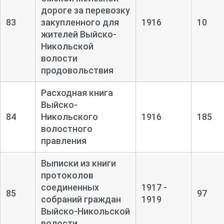
дороге за перевозку
83
закупленного для
1916
10
жителей Выйско-
Никольской
волости
продовольствия
Расходная книга
Выйско-
84
Никольского
1916
185
волостного
правления
Выписки из книги
протоколов
соединенных
1917 -
85
97
собраний граждан
1919
Выйско-
Никольской
волости