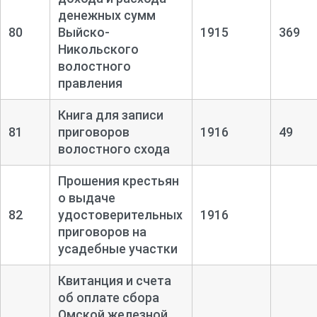
денежных сумм
80
Выйско-
1915
369
Никольского
волостного
правления
Книга для записи
81
приговоров
1916
49
волостного схода
Прошения крестьян
о выдаче
82
удостоверительных
1916
приговоров на
усадебные участки
Квитанция и счета
об оплате сбора
Омской железной