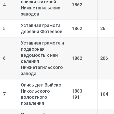
списки жителей
4
1862
Нижнетагильских
заводов
Уставная грамота
5
1862
26
деревни Фотеевой
Уставная грамота и
подворная
ведомость к ней
6
1862
206
селения
Нижнетагильского
завода
Опись дел Выйско-
Никольского
1883 -
7
104
волостного
1911
правления