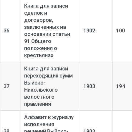
Книга для записи
сделок и
договоров,
заключенных на
36
1902
100
основании статьи
91 Общего
положения о
крестьянах
Книга для записи
переходящих сумм
Выйско-
37
1903
194
Никольского
волостного
правления
Алфавит к журналу
исполнения
38
решений Выйско-
1903