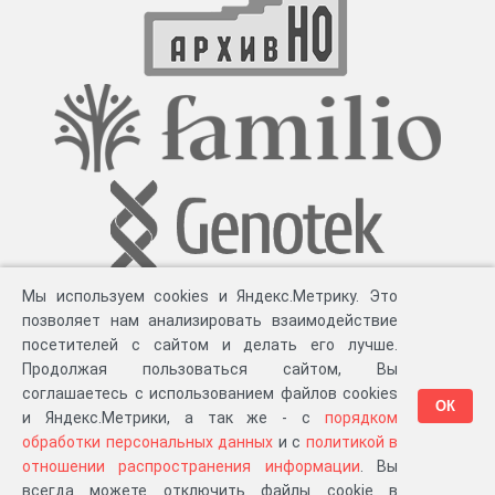
Мы используем cookies и Яндекс.Метрику. Это
позволяет нам анализировать взаимодействие
посетителей с сайтом и делать его лучше.
Продолжая пользоваться сайтом, Вы
соглашаетесь с использованием файлов cookies
ОК
и Яндекс.Метрики, а так же - с
порядком
обработки персональных данных
и с
политикой в
Разработка компании «
Великіе предки
», 2023-2026 гг.
Блог
.
Суть проекта
.
отношении распространения информации
. Вы
Персональные данные
.
Распространение информации
.
ЧаВО
.
Сборка 111.37
всегда можете отключить файлы cookie в