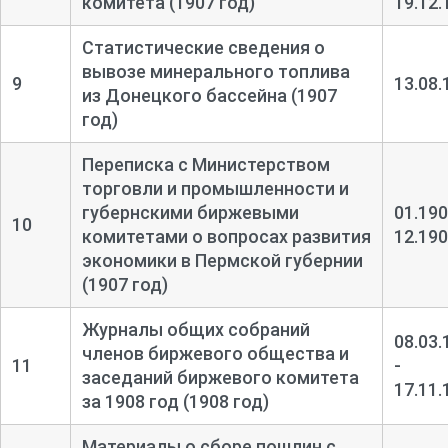
комитета (1907 год)
19.12.
Статистические сведения о
вывозе минерального топлива
9
13.08.
из Донецкого бассейна (1907
год)
Переписка с Министерством
торговли и промышленности и
губернскими биржевыми
01.190
10
комитетами о вопросах развития
12.19
экономики в Пермской губернии
(1907 год)
Журналы общих собраний
08.03.
членов биржевого общества и
11
-
заседаний биржевого комитета
17.11.
за 1908 год (1908 год)
Материалы о сборе пошлин с