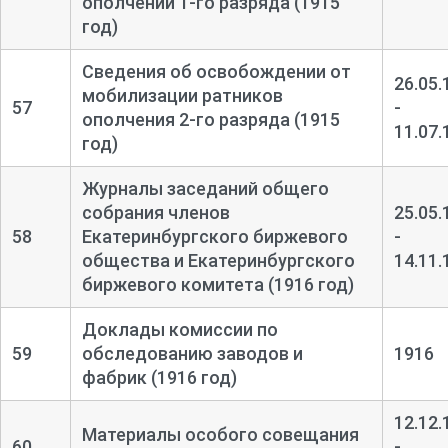
ополчений 1-
го разряда (1915
год)
Сведения об освобождении от
26.05.
мобилизации ратников
57
-
ополчения 2-
го разряда (1915
11.07.
год)
Журналы заседаний общего
собрания членов
25.05.
58
Екатеринбургского биржевого
-
общества и Екатеринбургского
14.11.
биржевого комитета (1916 год)
Доклады комиссии по
59
обследованию заводов и
1916
фабрик (1916 год)
12.12.
Материалы особого совещания
60
-