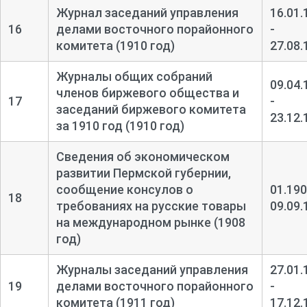
Журнал заседаний управления
16.01.
16
делами восточного порайонного
-
комитета (1910 год)
27.08.
Журналы общих собраний
09.04.
членов биржевого общества и
17
-
заседаний биржевого комитета
23.12.
за 1910 год (1910 год)
Сведения об экономическом
развитии Пермской губернии,
сообщение консулов о
01.190
18
требованиях на русские товары
09.09.
на международном рынке (1908
год)
Журналы заседаний управления
27.01.
19
делами восточного порайонного
-
комитета (1911 год)
17.12.