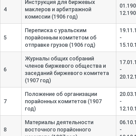
Инструкция для биржевых
01.190
4
маклеров и арбитражной
12.19
комиссии (1906 год)
Переписка с уральским
19.11.
5
порайонным комитетом об
-
отправке грузов (1906 год)
15.10.
Журналы общих собраний
17.01.
членов биржевого общества и
6
-
заседаний биржевого комитета
20.12.
(1907 год)
Положение об организации
20.03.
7
порайонных комитетов (1907
-
год)
12.10.
Материалы деятельности
06.10.
8
восточного порайонного
-