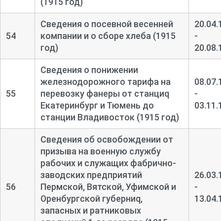
(1915 год)
Сведения о посевной весенней
20.04.
54
компании и о сборе хлеба (1915
-
год)
20.08.
Сведения о понижении
железнодорожного тарифа на
08.07.
55
перевозку фанеры от станциq
-
Екатеринбург и Тюмень до
03.11.
станции Владивосток (1915 год)
Сведения об освобождении от
призыва на военную службу
рабочих и служащих фабрично-
заводских предприятий
26.03.
56
Пермской, Вятской, Уфимской и
-
Оренбургской губерниq,
13.04.
запасных и ратниковых