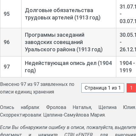
31.07.
Долговые обязательства
95
-
трудовых артелей (1913 год)
03.07.
Программы заседаний
30.05.
96
заводских совещаний
-
Уральского района (1913 год)
26.12.
Недействующая опись дел (1904
1904 -
97
год)
1919
Внесено 97 из 97 заявленных по
Страница 1 из 1
1
описи единиц хранения
Опись набрали: Фролова Наталья, Щепина Юлия.
Скорректировали: Цаплина-Самуйлова Мария.
Если Вы обнаружили ошибку в описи, пожалуйста, выделите
фрагмент и нажмите CTRL+ENTER для внесения