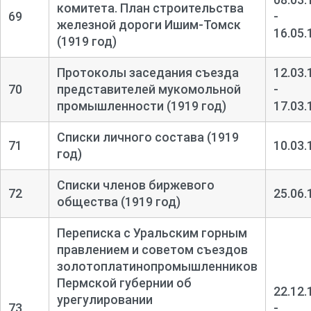
комитета. План строительства
69
-
железной дороги Ишим-
Томск
16.05.
(1919 год)
Протоколы заседания съезда
12.03.
70
представителей мукомольной
-
промышленности (1919 год)
17.03.
Списки личного состава (1919
71
10.03.
год)
Списки членов биржевого
72
25.06.
общества (1919 год)
Переписка с Уральским горным
правлением и советом съездов
золотоплатинопромышленников
Пермской губернии об
22.12.
урегулировании
73
-