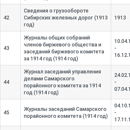
Сведения о грузообороте
42
Сибирских железных дорог (1913
1913
год)
Журналы общих собраний
10.04.
членов биржевого общества и
43
-
заседаний биржевого комитета
16.12.
за 1914 год (1914 год)
Журнал заседаний управления
24.02.
делами Самарского
44
-
порайонного комитета за 1914
07.04.
год (1914 год)
04.10.
Журналы заседаний Самарского
45
-
порайонного комитета (1914 год)
17.11.