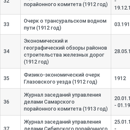
32
-
порайонного комитета (1912 год)
19.12.
Очерк о трансуральском водном
33
03.19
пути (1912 год)
Экономический и
географический обзоры районов
34
28.05.
строительства железных дорог
(1912 год)
Физико-
экономический очерк
35
1912
Глазовского уезда (1912 год)
Журнал заседаний управления
20.01.
36
делами Самарского
- 01.1
порайонного комитета (1913 год)
Журнал заседаний управления
25.01.
37
делами Сибирского порайонного
-