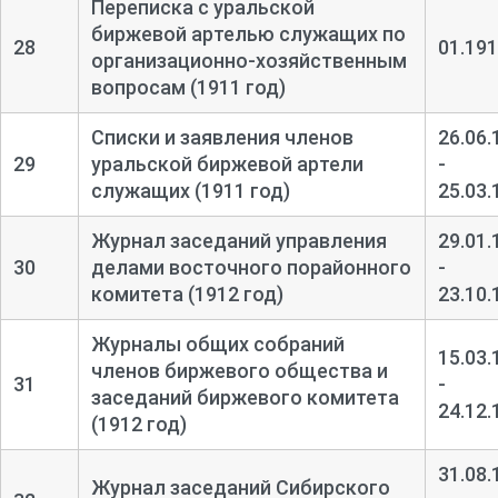
Переписка с уральской
биржевой артелью служащих по
28
01.19
организационно-
хозяйственным
вопросам (1911 год)
Списки и заявления членов
26.06.
29
уральской биржевой артели
-
служащих (1911 год)
25.03.
Журнал заседаний управления
29.01.
30
делами восточного порайонного
-
комитета (1912 год)
23.10.
Журналы общих собраний
15.03.
членов биржевого общества и
31
-
заседаний биржевого комитета
24.12.
(1912 год)
31.08.
Журнал заседаний Сибирского