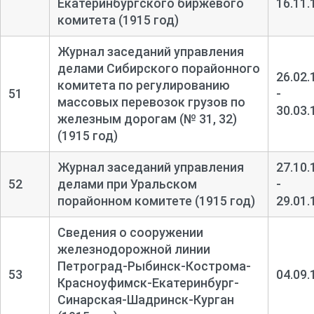
Екатеринбургского биржевого
16.11.
комитета (1915 год)
Журнал заседаний управления
делами Сибирского порайонного
26.02.
комитета по регулированию
51
-
массовых перевозок грузов по
30.03.
железным дорогам (№ 31, 32)
(1915 год)
Журнал заседаний управления
27.10.
52
делами при Уральском
-
порайонном комитете (1915 год)
29.01.
Сведения о сооружении
железнодорожной линии
Петроград-
Рыбинск-
Кострома-
53
04.09.
Красноуфимск-
Екатеринбург-
Синарская-
Шадринск-
Курган