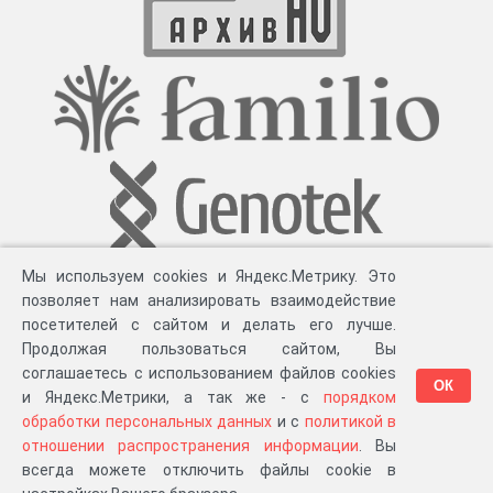
Мы используем cookies и Яндекс.Метрику. Это
позволяет нам анализировать взаимодействие
посетителей с сайтом и делать его лучше.
Продолжая пользоваться сайтом, Вы
соглашаетесь с использованием файлов cookies
ОК
и Яндекс.Метрики, а так же - с
порядком
обработки персональных данных
и с
политикой в
Разработка компании «
Великіе предки
», 2023-2026 гг.
Блог
.
Суть проекта
.
отношении распространения информации
. Вы
Персональные данные
.
Распространение информации
.
ЧаВО
.
Сборка 111.35
всегда можете отключить файлы cookie в
в «Мои документы»