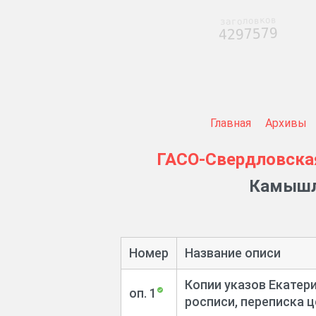
заголовков
4297579
Главная
Архивы
ГАСО-Свердловска
Камышло
Номер
Название описи
Копии указов Екатер
оп. 1
росписи, переписка ц