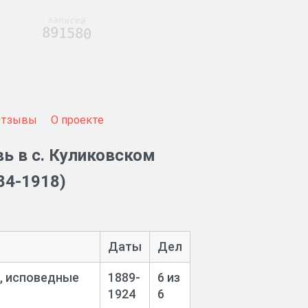
записей
891580
Отзывы
О проекте
ь в с. Куликовском
84-1918)
Даты
Дел
и, исповедные
1889-
6 из
1924
6