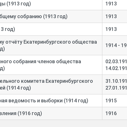
ды (1913 год)
1913
бщему собранию (1913 год)
1913
3 год)
1913
му отчёту Екатеринбургского общества
1914 - 1
д)
ного собрания членов общества
02.03.191
д)
14.02.19
льного комитета Екатеринбургского
31.10.191
й (1914 год)
27.01.19
ая ведомость и выборки (1914 год)
1915
ления (1916 год)
1916