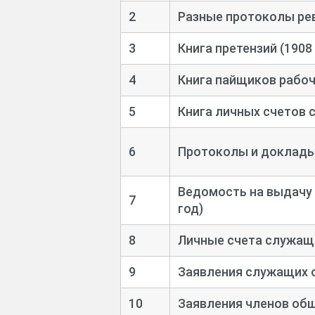
2
Разные протоколы рев
3
Книга претензий (1908
4
Книга пайщиков рабоч
5
Книга личных счетов 
6
Протоколы и доклады 
Ведомость на выдачу
7
год)
8
Личные счета служащи
9
Заявления служащих о
10
Заявления членов общ