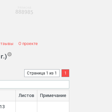
записей
888985
Отзывы
О проекте
г.)
Страница 1 из 1
1
Листов
Примечание
913