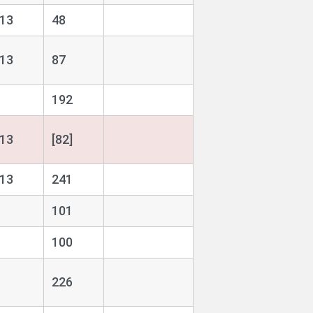
913
48
913
87
192
913
[82]
913
241
101
100
226