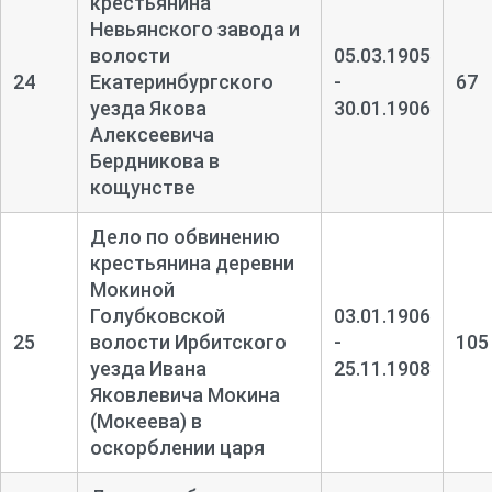
крестьянина
Невьянского завода и
волости
05.03.1905
24
Екатеринбургского
-
67
уезда Якова
30.01.1906
Алексеевича
Бердникова в
кощунстве
Дело по обвинению
крестьянина деревни
Мокиной
Голубковской
03.01.1906
25
волости Ирбитского
-
105
уезда Ивана
25.11.1908
Яковлевича Мокина
(Мокеева) в
оскорблении царя