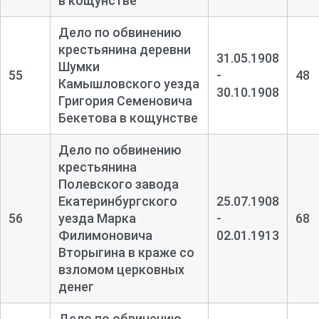
в кощунстве
Дело по обвинению
крестьянина деревни
31.05.1908
Шумки
55
-
48
Камышловского уезда
30.10.1908
Григория Семеновича
Бекетова в кощунстве
Дело по обвинению
крестьянина
Полевского завода
Екатеринбургского
25.07.1908
56
уезда Марка
-
68
Филимоновича
02.01.1913
Вторыгина в краже со
взломом церковных
денег
Дело по обвинению