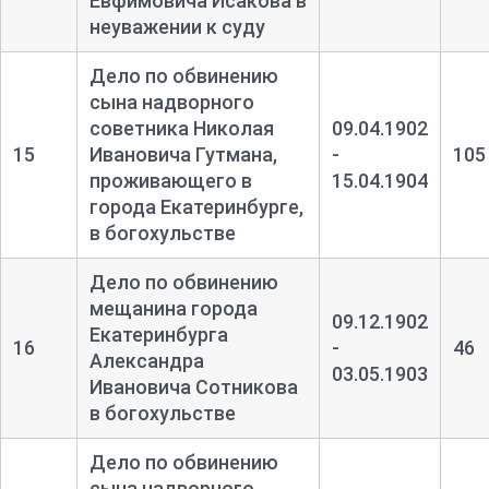
Евфимовича Исакова в
неуважении к суду
Дело по обвинению
сына надворного
советника Николая
09.04.1902
15
Ивановича Гутмана,
-
105
проживающего в
15.04.1904
города Екатеринбурге,
в богохульстве
Дело по обвинению
мещанина города
09.12.1902
Екатеринбурга
16
-
46
Александра
03.05.1903
Ивановича Сотникова
в богохульстве
Дело по обвинению
сына надворного