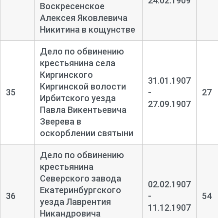
24.02.1909
Воскресенское
Алексея Яковлевича
Никитина в кощунстве
Дело по обвинению
крестьянина села
Киргинского
31.01.1907
Киргинской волости
35
-
27
Ирбитского уезда
27.09.1907
Павла Викентьевича
Зверева в
оскорблении святыни
Дело по обвинению
крестьянина
Северского завода
02.02.1907
Екатеринбургского
36
-
54
уезда Лаврентия
11.12.1907
Никандровича