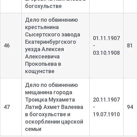
богохульстве
Дело по обвинению
крестьянина
Сысертского завода
01.11.1907
Екатеринбургского
46
-
81
уезда Алексея
03.10.1908
Алексеевича
Прокопьева в
кощунстве
Дело по обвинению
мещанина города
Троицка Мухамета
20.11.1907
47
Латиф Ахмет Валеева
-
94
в богохульстве и
19.07.1910
оскорблении царской
семьи