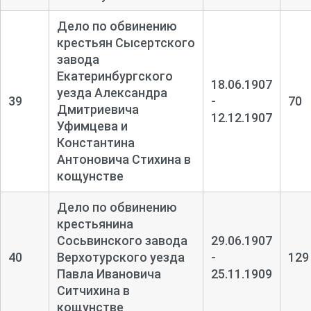
Дело по обвинению
крестьян Сысертского
завода
Екатеринбургского
18.06.1907
уезда Александра
39
-
70
Дмитриевича
12.12.1907
Уфимцева и
Константина
Антоновича Стихина в
кощунстве
Дело по обвинению
крестьянина
Сосьвинского завода
29.06.1907
40
Верхотурского уезда
-
129
Павла Ивановича
25.11.1909
Ситчихина в
кощунстве