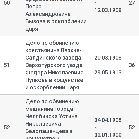
50
-
27
Петра
12.03.1908
Александровича
Бызова в оскорблении
царя
Дело по обвинению
крестьянина Верхне-
Салдинского завода
20.03.1908
51
Верхотурского уезда
-
36
Федора Николаевича
29.05.1913
Пупкова в кощунстве
и оскорблении царя
Дело по обвинению
мещанина города
Челябинска Устина
04.04.1908
Николаевича
52
-
52
Белопашенцева в
02.01.1909
кощунстве и