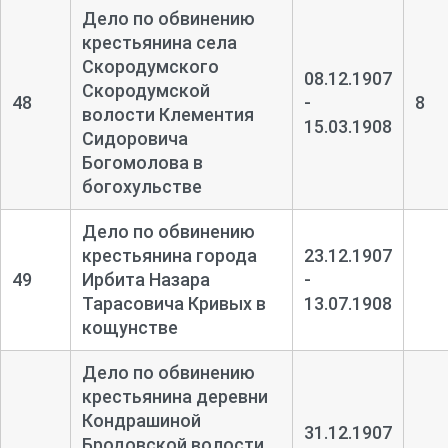
Дело по обвинению
крестьянина села
Скородумского
08.12.1907
Скородумской
48
-
8
волости Клементия
15.03.1908
Сидоровича
Богомолова в
богохульстве
Дело по обвинению
крестьянина города
23.12.1907
49
Ирбита Назара
-
Тарасовича Кривых в
13.07.1908
кощунстве
Дело по обвинению
крестьянина деревни
Кондрашиной
31.12.1907
Бродовской волости