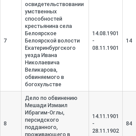
освидетельствовании
умственных
способностей
крестьянина села
Белоярское
14.08.1901
7
Белоярской волости
-
14
Екатеринбургского
08.11.1901
уезда Ивана
Николаевича
Великарова,
обвиняемого в
богохульстве
Дело по обвинению
Мешади Измаил
Ибрагим-
Оглы,
14.11.1901
персидского
8
-
84
подданного,
28.11.1902
проживающего в