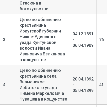
Стасюна в
богохульстве
Дело по обвинению
крестьянина
Иркутской губернии
04.12.1891
Нижне-
Удинского
3
-
76
уезда Кунтунской
06.04.1909
волости Ивана
Ивановича Белканова
в кощунстве
Дело по обвинению
крестьянина села
20.04.1892
Знаменское
4
-
41
Ирбитского уезда
05.04.1899
Пимена Маркеловича
Чувашева в кощунстве