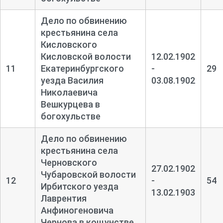
Дело по обвинению
крестьянина села
Кисловского
Кисловской волости
12.02.1902
11
Екатеринбургского
-
29
уезда Василия
03.08.1902
Николаевича
Вешкурцева в
богохульстве
Дело по обвинению
крестьянина села
Черновского
27.02.1902
Чубаровской волости
12
-
54
Ирбитского уезда
13.02.1903
Лаврентия
Анфиногеновича
Чернова в кощунстве