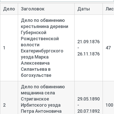
Дело
Заголовок
Даты
Лис
Дело по обвинению
крестьянина деревни
Губернской
Рождественской
21.09.1876
волости
1
-
47
Екатеринбургского
26.11.1876
уезда Марка
Алексеевича
Силантьева в
богохульстве
Дело по обвинению
мещанина села
Стриганское
29.05.1890
2
Ирбитского уезда
-
100
Петра Антоновича
20.07.1892