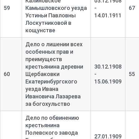
Калиновское
03.12.1908
59
Камышловского уезда
-
67
Устиньи Павловны
14.01.1911
Лоскутниковой в
кощунстве
Дело о лишении всех
особенных прав и
преимуществ
крестьянина деревни
30.12.1908
60
Щербаковки
-
55
Екатеринбургского
15.06.1909
уезда Ивана
Ивановича Лазарева
за богохульство
Дело по обвинению
крестьянина
Полевского завода
27.01.1909