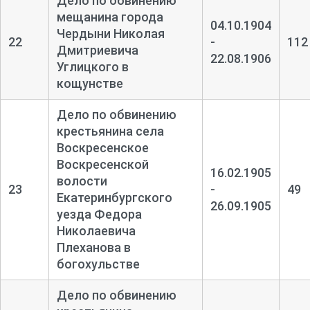
Дело по обвинению
мещанина города
04.10.1904
Чердыни Николая
22
-
112
Дмитриевича
22.08.1906
Углицкого в
кощунстве
Дело по обвинению
крестьянина села
Воскресенское
Воскресенской
16.02.1905
волости
23
-
49
Екатеринбургского
26.09.1905
уезда Федора
Николаевича
Плеханова в
богохульстве
Дело по обвинению