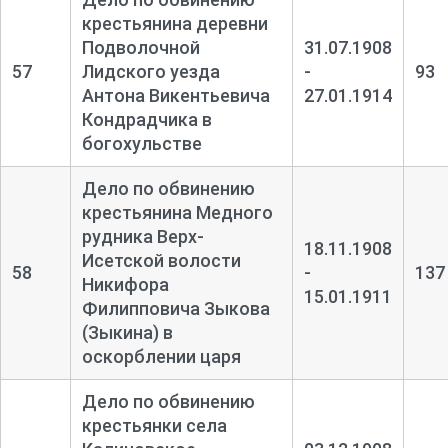
крестьянина деревни
Подволочной
31.07.1908
57
Лидского уезда
-
93
Антона Викентьевича
27.01.1914
Кондрадчика в
богохульстве
Дело по обвинению
крестьянина Медного
рудника Верх-
18.11.1908
Исетской волости
58
-
137
Никифора
15.01.1911
Филипповича Зыкова
(Зыкина) в
оскорблении царя
Дело по обвинению
крестьянки села