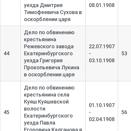
уезда Дмитрия
08.01.1908
Тимофеевича Сухова в
оскорблении царя
Дело по обвинению
крестьянина
Режевского завода
22.07.1907
44
Екатеринбургского
-
53
уезда Григория
03.10.1908
Прокопьевича Лукина
в оскорблении царя
Дело по обвинению
крестьянина села
Куяш Куяшевской
01.10.1907
волости
45
-
56
Екатеринбургского
02.04.1908
уезда Павла
Егоровича Калганова в