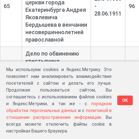
церкви города
65
-
96
Екатеринбурга Андрея
28.06.1911
Яковлевича
Бердышева в венчании
несовершеннолетней
православной
Дело по обвинению
крестьянина
Северского завода
07.05.1909
Мы используем cookies и Яндекс.Метрику. Это
66
Екатеринбургского
-
34
позволяет нам анализировать взаимодействие
уезда Василия
30.10.1909
посетителей с сайтом и делать его лучше.
Петровича Кожина в
Продолжая пользоваться сайтом, Вы
соглашаетесь с использованием файлов cookies
богохульстве
ОК
и Яндекс.Метрики, а так же - с
порядком
обработки персональных данных
и с
политикой в
Дело по обвинению
отношении распространения информации
. Вы
мещанина села
всегда можете отключить файлы cookie в
Вознесенское
04.06.1909
настройках Вашего браузера.
67
Шадринского уезда
-
38