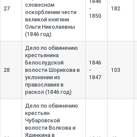
1846
словесном
27
-
182
оскорблении чести
1850
великой княгини
Ольги Николаевны
(1846 год)
Дело по обвинению
крестьянина
Белослудской
1846
28
волости Шорикова в
-
103
уклонении из
1847
православия в
раскол (1846 год)
Дело по обвинению
крестьян
Чубаровской
волости Волкова и
Ядинкина в