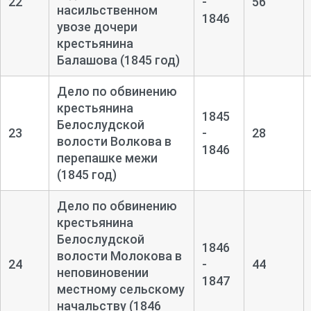
22
-
56
насильственном
1846
увозе дочери
крестьянина
Балашова (1845 год)
Дело по обвинению
крестьянина
1845
Белослудской
23
-
28
волости Волкова в
1846
перепашке межи
(1845 год)
Дело по обвинению
крестьянина
Белослудской
1846
волости Молокова в
24
-
44
неповиновении
1847
местному сельскому
начальству (1846