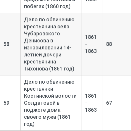
побегах (1860 год)
Дело по обвинению
крестьянина села
Чубаровского
1861
Денисова в
58
-
88
изнасиловании 14-
1863
летней дочери
крестьянина
Тихонова (1861 год)
Дело по обвинению
крестьянки
Костинской волости
1861
59
Солдатовой в
-
67
поджоге дома
1863
своего мужа (1861
год)