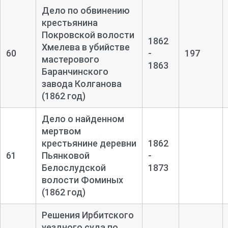
Дело по обвинению
крестьянина
Покровской волости
1862
Хмелева в убийстве
60
-
197
мастерового
1863
Баранчинского
завода Колганова
(1862 год)
Дело о найденном
мертвом
крестьянине деревни
1862
61
Пьянковой
-
Белослудской
1873
волости Фоминых
(1862 год)
Решения Ирбитского
уездного суда по