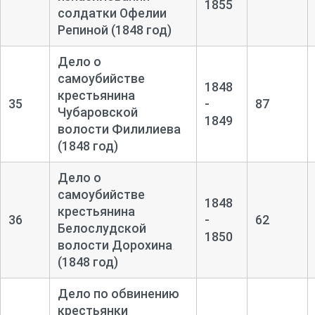
1855
солдатки Офелии
Репиной (1848 год)
Дело о
самоубийстве
1848
крестьянина
35
-
87
Чубаровской
1849
волости Филилиева
(1848 год)
Дело о
самоубийстве
1848
крестьянина
36
-
62
Белослудской
1850
волости Дорохина
(1848 год)
Дело по обвинению
крестьянки