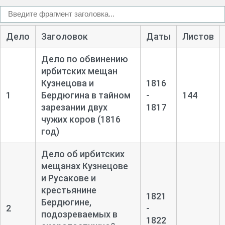
Дело
Заголовок
Даты
Листов
Дело по обвинению
ирбитских мещан
Кузнецова и
1816
1
Бердюгина в тайном
-
144
зарезании двух
1817
чужих коров (1816
год)
Дело об ирбитских
мещанах Кузнецове
и Русакове и
крестьянине
1821
Бердюгине,
2
-
подозреваемых в
1822