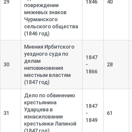
29
1846
40
повреждении
межевых знаков
Чурманского
сельского общества
(1846 год)
Мнения Ирбитского
уездного суда по
1847
делам
30
-
28
неповиновения
1866
местным властям
(1847 год)
Дело по обвинению
крестьянина
1847
Ударцева в
31
-
61
изнасиловании
1849
крестьянки Лапиной
(1847 год)