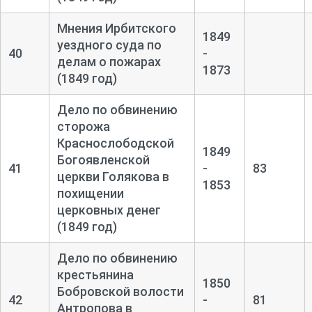
Мнения Ирбитского
1849
уездного суда по
40
-
делам о пожарах
1873
(1849 год)
Дело по обвинению
сторожа
Краснослободской
1849
Богоявленской
41
-
83
церкви Голякова в
1853
похищении
церковных денег
(1849 год)
Дело по обвинению
крестьянина
1850
Бобровской волости
42
-
81
Антропова в