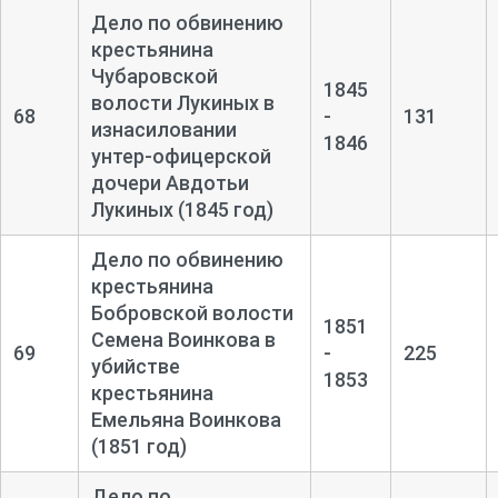
Дело по обвинению
крестьянина
Чубаровской
1845
волости Лукиных в
68
-
131
изнасиловании
1846
унтер-
офицерской
дочери Авдотьи
Лукиных (1845 год)
Дело по обвинению
крестьянина
Бобровской волости
1851
Семена Воинкова в
69
-
225
убийстве
1853
крестьянина
Емельяна Воинкова
(1851 год)
Дело по