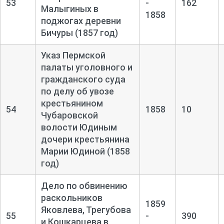
53
-
162
Малыгиных в
1858
поджогах деревни
Бичуры (1857 год)
Указ Пермской
палаты уголовного и
гражданского суда
по делу об увозе
крестьянином
54
1858
10
Чубаровской
волости Юдиным
дочери крестьянина
Марии Юдиной (1858
год)
Дело по обвинению
раскольников
1859
Яковлева, Трегубова
55
-
390
и Кошкарцева в