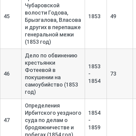
Чубаровской
волости Годова,
45
1853
49
Брызгалова, Власова
и других в перепашке
генеральной межи
(1853 год)
Дело по обвинению
крестьянки
1853
Фотеевой в
46
-
73
покушении на
1854
самоубийство (1853
год)
Определения
Ирбитского уездного
1854
47
суда по делам о
-
бродяжничестве и
1859
побегах (1854 год)