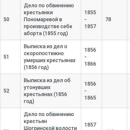
Дело по обвинению
крестьянки
1855
50
Пономаревой в
-
78
производстве себе
1857
аборта (1855 год)
Выписка из дел о
1856
скоропостижно
51
-
умерших крестьянах
1866
(1856 год)
Выписка из дел об
1856
утонувших
52
-
крестьянах (1856
1865
год)
Дело по обвинению
крестьян
1857
Шогринской волости