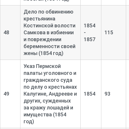
Дело по обвинению
крестьянина
Костинской волости
1854
48
Самкова в избиении
-
115
и повреждении
1857
беременности своей
жены (1854 год)
Указ Пермской
палаты уголовного и
гражданского суда
по делу о крестьянах
49
Калугине, Андрееве и
1854
93
других, сужденных
за кражу лошадей и
имущества (1854
год)