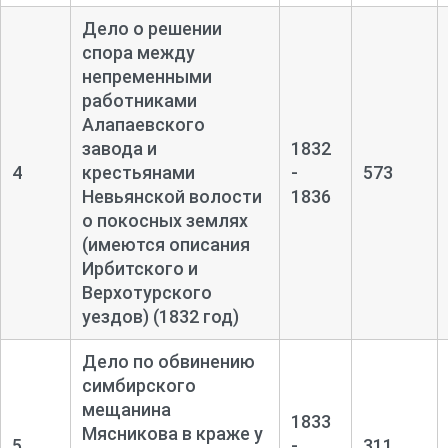
Дело о решении
спора между
непременными
работниками
Алапаевского
завода и
1832
4
крестьянами
-
573
Невьянской волости
1836
о покосных землях
(имеются описания
Ирбитского и
Верхотурского
уездов) (1832 год)
Дело по обвинению
симбирского
мещанина
1833
Мясникова в краже у
5
-
311