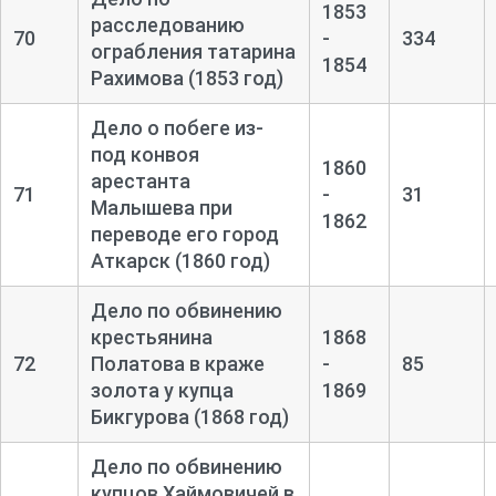
1853
расследованию
70
-
334
ограбления татарина
1854
Рахимова (1853 год)
Дело о побеге из-
под конвоя
1860
арестанта
71
-
31
Малышева при
1862
переводе его город
Аткарск (1860 год)
Дело по обвинению
крестьянина
1868
72
Полатова в краже
-
85
золота у купца
1869
Бикгурова (1868 год)
Дело по обвинению
купцов Хаймовичей в