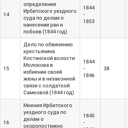
определения
1844
Ирбитского уездного
14
-
суда по делам о
1853
нанесении ран и
побоев (1844 год)
Дело по обвинению
крестьянина
Костинской волости
1844
Молокова в
15
-
38
избиении своей
1846
жены и в незаконной
связи с солдаткой
Самковой (1844 год)
Мнения Ирбитского
уездного суда по
1845
делам о
16
-
скоропостижно