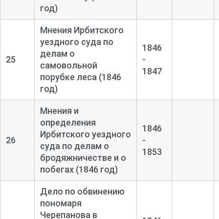
год)
Мнения Ирбитского
уездного суда по
1846
делам о
25
-
самовольной
1847
порубке леса (1846
год)
Мнения и
определения
1846
Ирбитского уездного
26
-
суда по делам о
1853
бродяжничестве и о
побегах (1846 год)
Дело по обвинению
пономаря
Черепанова в