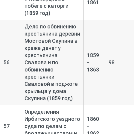
1861
побеге с каторги
(1859 год)
Дело по обвинению
крестьянина деревни
Мостовой Скупина в
краже денег у
крестьянина
1859
56
Свалова и по
-
98
обвинению
1863
крестьянки
Сваловой в поджоге
крыльца у дома
Скупина (1859 год)
Определения
Ирбитского уездного
1860
57
суда по делам с
-
бродяжничеством и
1862