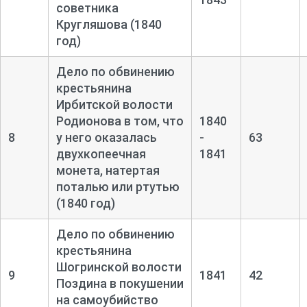
советника
Кругляшова (1840
год)
Дело по обвинению
крестьянина
Ирбитской волости
Родионова в том, что
1840
8
у него оказалась
-
63
двухкопеечная
1841
монета, натертая
поталью или ртутью
(1840 год)
Дело по обвинению
крестьянина
Шогринской волости
9
1841
42
Поздина в покушении
на самоубийство