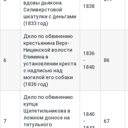
вдовы дьякона
1838
Селиверстовой
шкатулки с деньгами
(1833 год)
Дело по обвинению
крестьянина Верх-
Ницинской волости
1836
Епимина в
6
-
86
установлении креста
1840
с надписью над
могилой его собаки
(1836 год)
Дело по обвинению
купца
Щепетильникова в
1840
ложном доносе на
7
-
67
титульного
1843