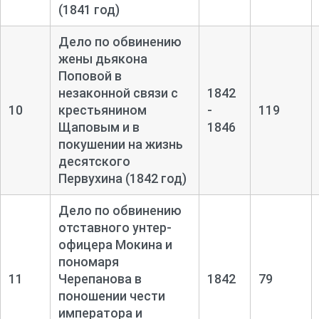
(1841 год)
Дело по обвинению
жены дьякона
Поповой в
незаконной связи с
1842
10
крестьянином
-
119
Щаповым и в
1846
покушении на жизнь
десятского
Первухина (1842 год)
Дело по обвинению
отставного унтер-
офицера Мокина и
пономаря
11
Черепанова в
1842
79
поношении чести
императора и