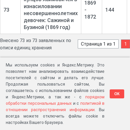
1869
изнасиловании
73
-
144
несовершеннолетних
1872
девочек: Сажиной и
Бузиной (1869 год)
Внесено 73 из 73 заявленных по
Страница 1 из 1
1
описи единиц хранения
Опись набрали: Воронова Татьяна. Скорректировали:
Мы используем cookies и Яндекс.Метрику. Это
Цаплина-Самуйлова Мария.
позволяет нам анализировать взаимодействие
посетителей с сайтом и делать его лучше.
Если Вы обнаружили ошибку в описи, пожалуйста, выделите
Продолжая пользоваться сайтом, Вы
фрагмент и нажмите CTRL+ENTER для внесения
соглашаетесь с использованием файлов cookies
ОК
исправления!
и Яндекс.Метрики, а так же - с
порядком
обработки персональных данных
и с
политикой в
Партнеры
отношении распространения информации
. Вы
всегда можете отключить файлы cookie в
настройках Вашего браузера.