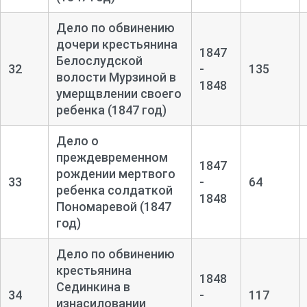
Дело по обвинению
дочери крестьянина
1847
Белослудской
32
-
135
волости Мурзиной в
1848
умерщвлении своего
ребенка (1847 год)
Дело о
преждевременном
1847
рождении мертвого
33
-
64
ребенка солдаткой
1848
Пономаревой (1847
год)
Дело по обвинению
крестьянина
1848
Сединкина в
34
-
117
изнасиловании