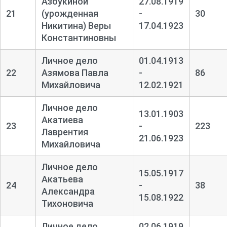
Азбукиной
27.08.1919
21
(урожденная
-
30
Никитина) Веры
17.04.1923
Константиновны
Личное дело
01.04.1913
22
Азямова Павла
-
86
Михайловича
12.02.1921
Личное дело
13.01.1903
Акатиева
23
-
223
Лаврентия
21.06.1923
Михайловича
Личное дело
15.05.1917
Акатьева
24
-
38
Александра
15.08.1922
Тихоновича
Личное дело
02.06.1919