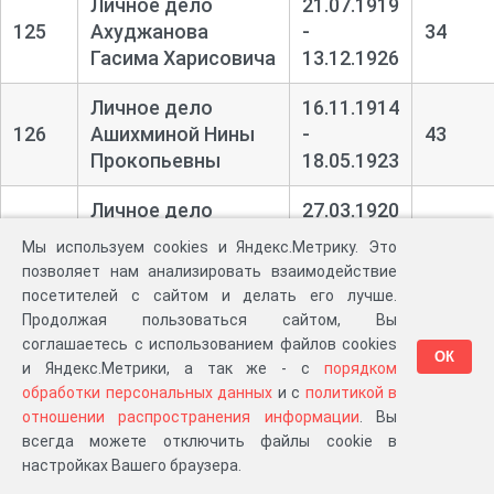
Личное дело
21.07.1919
125
Ахуджанова
-
34
Гасима Харисовича
13.12.1926
Личное дело
16.11.1914
126
Ашихминой Нины
-
43
Прокопьевны
18.05.1923
Личное дело
27.03.1920
127
Бабанова Николая
-
42
Мы используем cookies и Яндекс.Метрику. Это
Петровича
28.03.1921
позволяет нам анализировать взаимодействие
посетителей с сайтом и делать его лучше.
Личное дело Бабея
17.06.1919
Продолжая пользоваться сайтом, Вы
128
Демьяна
-
39
соглашаетесь с использованием файлов cookies
ОК
Михайловича
27.06.1921
и Яндекс.Метрики, а так же - с
порядком
обработки персональных данных
и с
политикой в
Личное дело
31.05.1915
отношении распространения информации
. Вы
129
Бабенко Ивана
-
48
всегда можете отключить файлы cookie в
Васильевича
08.03.1918
настройках Вашего браузера.