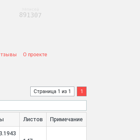
записей
891307
Отзывы
О проекте
Страница 1 из 1
1
ы
Листов
Примечание
3.1943