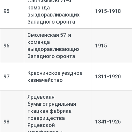
Слонимская 71-я
команда
95
1915-1918
выздоравливающих
Западного фронта
Смоленская 57-я
команда
96
1915
выздоравливающих
Западного фронта
Краснинское уездное
97
1811-1920
казначейство
Ярцевская
бумагопрядильная
ткацкая фабрика
товарищества
98
1841-1926
Ярцевской