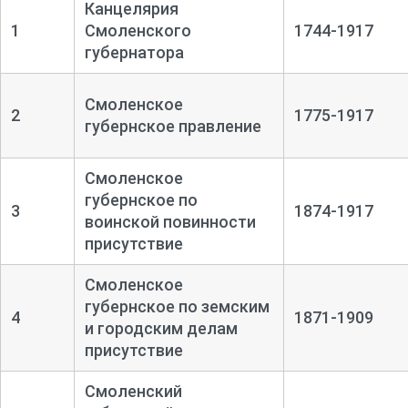
Канцелярия
1
Смоленского
1744-1917
губернатора
Смоленское
2
1775-1917
губернское правление
Смоленское
губернское по
3
1874-1917
воинской повинности
присутствие
Смоленское
губернское по земским
4
1871-1909
и городским делам
присутствие
Смоленский