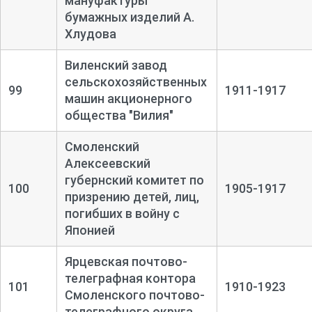
мануфактуры
бумажных изделий А.
Хлудова
Виленский завод
сельскохозяйственных
99
1911-1917
машин акционерного
общества "Вилия"
Смоленский
Алексеевский
губернский комитет по
100
1905-1917
призрению детей, лиц,
погибших в войну с
Японией
Ярцевская почтово-
телеграфная контора
101
1910-1923
Смоленского почтово-
телеграфного округа