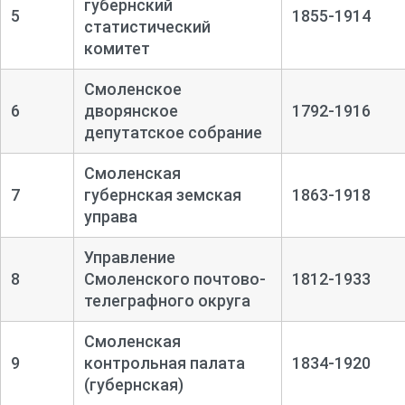
губернский
5
1855-1914
статистический
комитет
Смоленское
6
дворянское
1792-1916
депутатское собрание
Смоленская
7
губернская земская
1863-1918
управа
Управление
8
Смоленского почтово-
1812-1933
телеграфного округа
Смоленская
9
контрольная палата
1834-1920
(губернская)