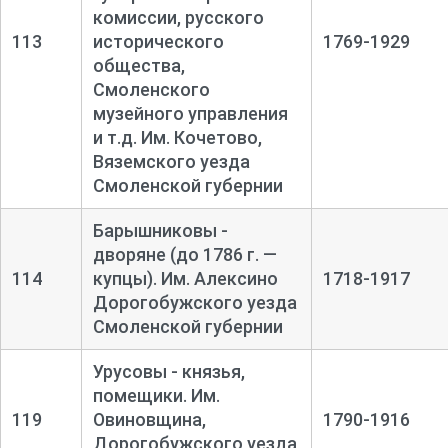
комиссии, русского
113
исторического
1769-1929
общества,
Смоленского
музейного управления
и т.д. Им. Кочетово,
Вяземского уезда
Смоленской губернии
Барышниковы -
дворяне (до 1786 г. —
114
купцы). Им. Алексино
1718-1917
Дорогобужского уезда
Смоленской губернии
Урусовы - князья,
помещики. Им.
119
Овиновщина,
1790-1916
Дорогобужского уезда