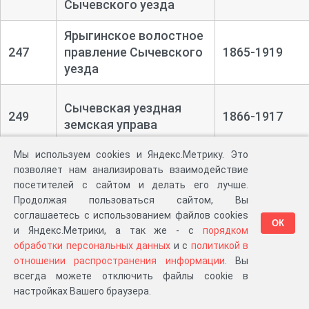
Сычевского уезда
Ярыгинское волостное
247
правление Сычевского
1865-1919
уезда
Сычевская уездная
249
1866-1917
земская управа
Мы используем cookies и Яндекс.Метрику. Это
Сычевское уездное по
позволяет нам анализировать взаимодействие
251
крестьянским делам
1861-1917
посетителей с сайтом и делать его лучше.
присутствие
Продолжая пользоваться сайтом, Вы
соглашаетесь с использованием файлов cookies
ОК
Земский начальник 4-
и Яндекс.Метрики, а так же - с
порядком
го участка Сычевского
обработки персональных данных
и с
политикой в
257
1893-1912
уезда Смоленской
отношении распространения информации
. Вы
губернии
всегда можете отключить файлы cookie в
настройках Вашего браузера.
Коллекция планов,