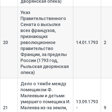
дворянская опека)
Указ
Правительственного
Сената о высылке
всех французов,
признающих
20
революционное
14.01.1793
2
правительство
Франции, за пределы
России (1793 год,
Рыльская дворянская
опека)
Дело о тяжбе между
помещиком Ф.
Малеевым и детьми
умершего помещика И.
13.09.1793
21
Малеева из-
за земли,
-
9