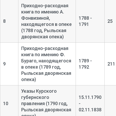
Приходно-
расходная
книга по имению А.
Фонвизиной,
1788 -
8
25
находящегося в опеке
1791
(1788 год, Рыльская
дворянская опека)
Приходно-
расходная
книга по имению Ф.
Бураго, находящегося
1789 -
9
211
в опеке (1789 год,
1792
Рыльская дворянская
опека)
Указы Курского
губернского
15.11.1790
10
правления (1790 год,
-
Рыльская дворянская
02.11.1838
опека)