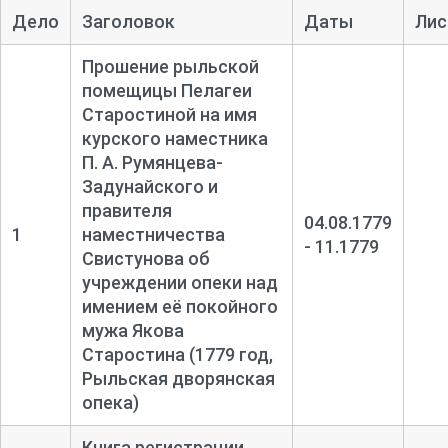
Дело
Заголовок
Даты
Лис
Прошение рыльской
помещицы Пелагеи
Старостиной на имя
курского наместника
П. А. Румянцева-
Задунайского и
правителя
04.08.1779
1
наместничества
- 11.1779
Свистунова об
учреждении опеки над
имением её покойного
мужа Якова
Старостина (1779 год,
Рыльская дворянская
опека)
Книга регистрации