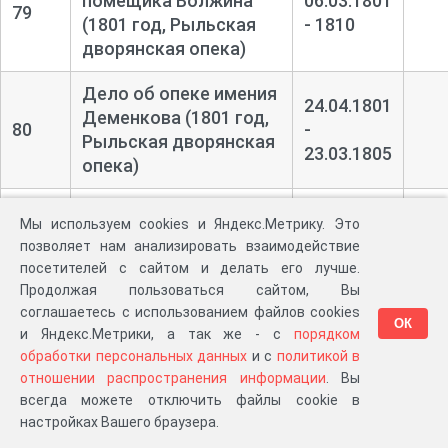
помещика Волжина
06.03.1801
79
(1801 год, Рыльская
- 1810
дворянская опека)
Дело об опеке имения
24.04.1801
Деменкова (1801 год,
80
-
Рыльская дворянская
23.03.1805
опека)
Указы Курского
Мы используем cookies и Яндекс.Метрику. Это
губернского
03.01.1802
позволяет нам анализировать взаимодействие
81
правления (1802 год,
-
посетителей с сайтом и делать его лучше.
Рыльская дворянская
31.10.1802
Продолжая пользоваться сайтом, Вы
опека)
соглашаетесь с использованием файлов cookies
ОК
и Яндекс.Метрики, а так же - с
порядком
Указы Курского
обработки персональных данных
и с
политикой в
губернского
19.12.1802
отношении распространения информации
. Вы
82
правления (1802 год,
-
всегда можете отключить файлы cookie в
Рыльская дворянская
21.05.1804
настройках Вашего браузера.
опека)