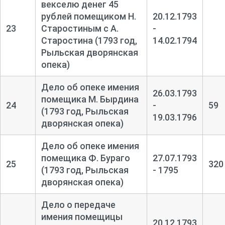
векселю денег 45
рублей помещиком Н.
20.12.1793
23
Старостиным с А.
-
Старостина (1793 год,
14.02.1794
Рыльская дворянская
опека)
Дело об опеке имения
26.03.1793
помещика М. Бырдина
24
-
59
(1793 год, Рыльская
19.03.1796
дворянская опека)
Дело об опеке имения
помещика Ф. Бураго
27.07.1793
25
320
(1793 год, Рыльская
- 1795
дворянская опека)
Дело о передаче
имения помещицы
20.12.1793