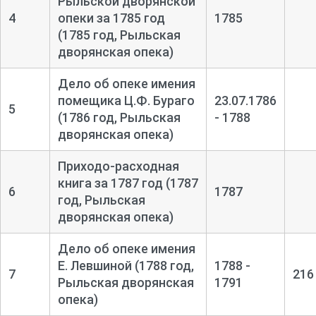
Рыльской дворянской
4
опеки за 1785 год
1785
(1785 год, Рыльская
дворянская опека)
Дело об опеке имения
помещика Ц.Ф. Бураго
23.07.1786
5
(1786 год, Рыльская
- 1788
дворянская опека)
Приходо-
расходная
книга за 1787 год (1787
6
1787
год, Рыльская
дворянская опека)
Дело об опеке имения
Е. Левшиной (1788 год,
1788 -
7
216
Рыльская дворянская
1791
опека)