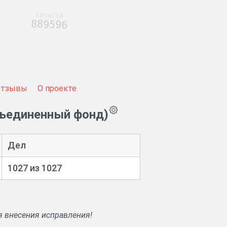
записей
889596
Отзывы
О проекте
бъединенный фонд)
Дел
1027 из 1027
я внесения исправления!