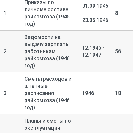
Приказы по
01.09.1945
личному составу
1
-
8
райкомхоза (1945
23.05.1946
год)
Ведомости на
выдачу зарплаты
12.1946 -
2
работникам
56
12.1947
райкомхоза (1946
год)
Сметы расходов и
штатные
3
расписания
1946
18
райкомхоза (1946
год)
Планы и сметы по
эксплуатации