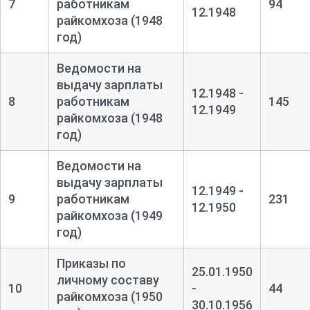
7
работникам
94
12.1948
райкомхоза (1948
год)
Ведомости на
выдачу зарплаты
12.1948 -
8
работникам
145
12.1949
райкомхоза (1948
год)
Ведомости на
выдачу зарплаты
12.1949 -
9
работникам
231
12.1950
райкомхоза (1949
год)
Приказы по
25.01.1950
личному составу
10
-
44
райкомхоза (1950
30.10.1956