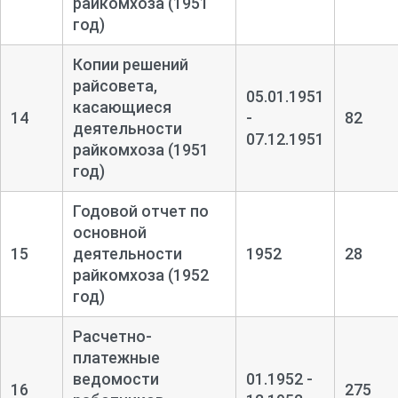
райкомхоза (1951
год)
Копии решений
райсовета,
05.01.1951
касающиеся
14
-
82
деятельности
07.12.1951
райкомхоза (1951
год)
Годовой отчет по
основной
15
деятельности
1952
28
райкомхоза (1952
год)
Расчетно-
платежные
ведомости
01.1952 -
16
275