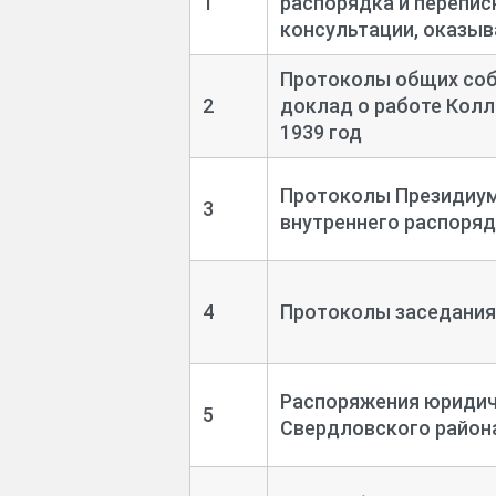
1
распорядка и перепис
консультации, оказы
Протоколы общих соб
2
доклад о работе Колл
1939 год
Протоколы Президиум
3
внутреннего распоря
4
Протоколы заседания
Распоряжения юридич
5
Свердловского района