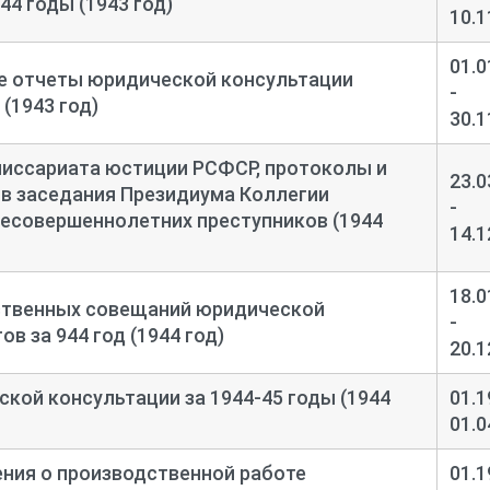
44 годы (1943 год)
10.1
01.0
 отчеты юридической консультации
-
 (1943 год)
30.1
миссариата юстиции РСФСР, протоколы и
23.0
в заседания Президиума Коллегии
-
несовершеннолетних преступников (1944
14.1
18.0
твенных совещаний юридической
-
в за 944 год (1944 год)
20.1
кой консультации за 1944-
45 годы (1944
01.1
01.0
ния о производственной работе
01.1