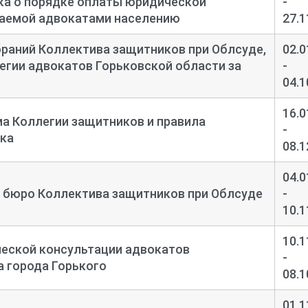
ка о порядке оплаты юридической
-
ваемой адвокатами населению
27.1
раний Коллектива защитников при Облсуде,
02.0
егии адвокатов Горьковской области за
-
04.1
16.0
а Коллегии защитников и правила
-
дка
08.1
04.0
 бюро Коллектива защитников при Облсуде
-
10.1
10.1
еской консультации адвокатов
-
 города Горького
08.1
01.1