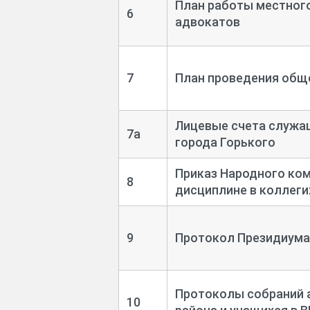
План работы местног
6
адвокатов
7
План проведения общ
Лицевые счета служа
7а
города Горького
Приказ Народного ко
8
дисциплине в коллегих
9
Протокол Президиума 
Протоколы собраний 
10