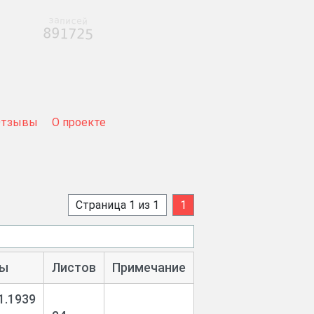
записей
891725
Отзывы
О проекте
Страница 1 из 1
1
ы
Листов
Примечание
1.1939