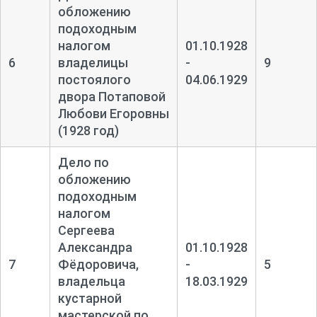
обложению
подоходным
налогом
01.10.1928
6
владелицы
-
9
постоялого
04.06.1929
двора Потаповой
Любови Егоровны
(1928 год)
Дело по
обложению
подоходным
налогом
Сергеева
Александра
01.10.1928
7
Фёдоровича,
-
5
владельца
18.03.1929
кустарной
мастерской по