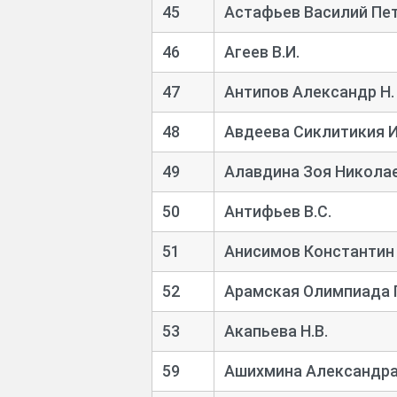
45
Астафьев Василий Пе
46
Агеев В.И.
47
Антипов Александр Н.
48
Авдеева Сиклитикия 
49
Алавдина Зоя Никола
50
Антифьев В.С.
51
Анисимов Константин
52
Арамская Олимпиада 
53
Акапьева Н.В.
59
Ашихмина Александр