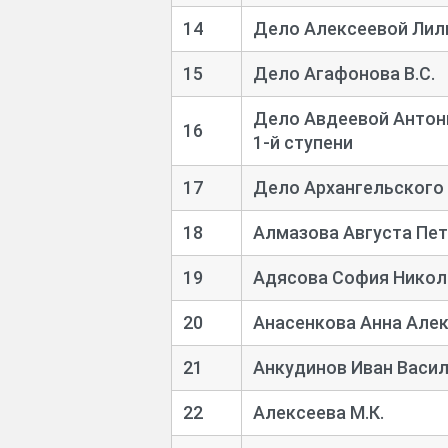
14
Дело Алексеевой Лил
15
Дело Агафонова В.С.
Дело Авдеевой Антон
16
1-
й ступени
17
Дело Архангельского 
18
Алмазова Августа Пе
19
Адясова София Никол
20
Анасенкова Анна Але
21
Анкудинов Иван Васи
22
Алексеева М.К.