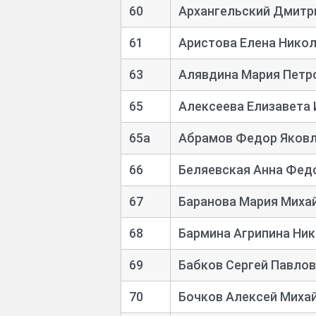
60
Архангельский Дмитр
61
Аристова Елена Нико
63
Алявдина Мария Петр
65
Алексеева Елизавета
65а
Абрамов Федор Яков
66
Беляевская Анна Фед
67
Баранова Мария Миха
68
Бармина Агрипина Ни
69
Бабков Сергей Павло
70
Бочков Алексей Миха