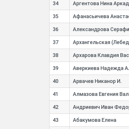
34
Аргентова Нина Арка
35
Афанасьичева Анаста
36
Александрова Серафи
37
Архангельская (Лебе
38
Архарова Клавдия Ва
39
Аверкиева Надежда А
40
Арвачев Никанор И.
41
Алмазова Евгения Ва
42
Андриевич Иван Федо
43
Абакумова Елена