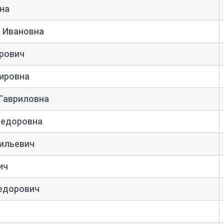
на
 Ивановна
рович
ировна
 Гавриловна
Федоровна
ильевич
ич
едорович