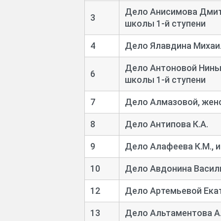
Дело Анисимова Дмит
3
школы 1-
й ступени
4
Дело Ялавдина Михаи
Дело Антоновой Нины
6
школы 1-
й ступени
7
Дело Алмазовой, жен
8
Дело Антипова К.А.
9
Дело Алафеева К.М., 
10
Дело Авдонина Васил
12
Дело Артемьевой Ека
13
Дело Альтаментова А.