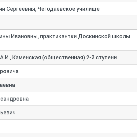
ии Сергеевны, Чегодаевское училище
ины Ивановны, практикантки Доскинской школы
А.И., Каменская (общественная) 2-
й ступени
тровича
аевна
ксандровна
льевич