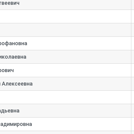
твеевич
рофановна
иколаевна
рович
 Алексеевна
адьевна
ладимировна