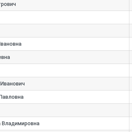
трович
Ивановна
евна
 Иванович
Павловна
а Владимировна