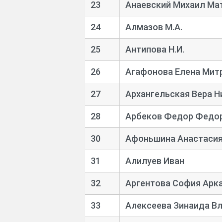
23
Анаевский Михаил Ма
24
Алмазов М.А.
25
Антипова Н.И.
26
Агафонова Елена Мит
27
Архангельская Вера Н
28
Арбеков Федор Федо
30
Афоньшина Анастасия
31
Алилуев Иван
32
Аргентова София Арк
33
Алексеева Зинаида В