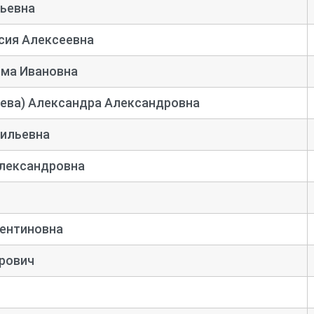
дьевна
сия Алексеевна
ма Ивановна
дева) Александра Александровна
сильевна
лександровна
лентиновна
рович