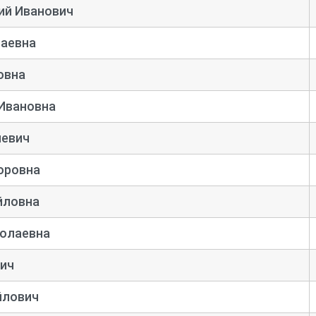
ий Иванович
лаевна
овна
 Ивановна
левич
оровна
йловна
колаевна
вич
йлович