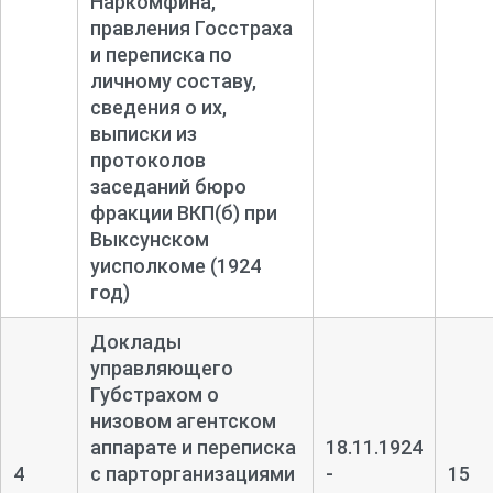
Наркомфина,
правления Госстраха
и переписка по
личному составу,
сведения о их,
выписки из
протоколов
заседаний бюро
фракции ВКП(б) при
Выксунском
уисполкоме (1924
год)
Доклады
управляющего
Губстрахом о
низовом агентском
аппарате и переписка
18.11.1924
4
с парторганизациями
-
15