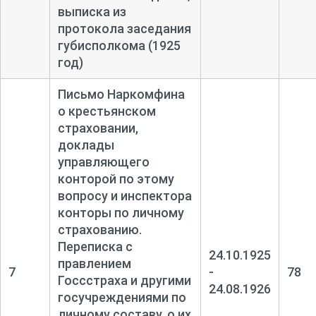
выписка из
протокола заседания
губисполкома (1925
год)
Письмо Наркомфина
о крестьянском
страховании,
доклады
управляющего
конторой по этому
вопросу и инспектора
конторы по личному
страхованию.
Переписка с
24.10.1925
правлением
7
-
78
Госсстраха и другими
24.08.1926
госучреждениями по
личному составу, о их