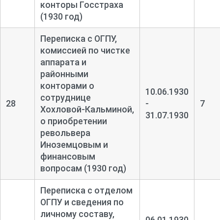
конторы Госстраха
(1930 год)
Переписка с ОГПУ,
комиссией по чистке
аппарата и
районными
конторами о
10.06.1930
сотруднице
28
-
7
Хохловой-
Кальминой,
31.07.1930
о приобретении
револьвера
Иноземцовым и
финансовым
вопросам (1930 год)
Переписка с отделом
ОГПУ и сведения по
личному составу,
06.01.1930