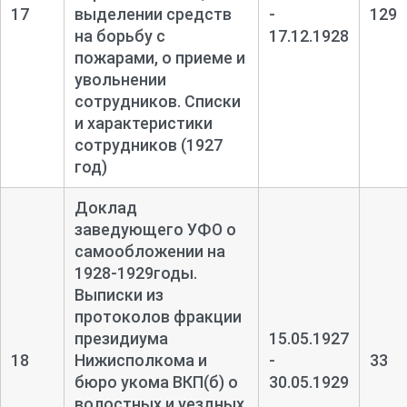
17
выделении средств
-
129
на борьбу с
17.12.1928
пожарами, о приеме и
увольнении
сотрудников. Списки
и характеристики
сотрудников (1927
год)
Доклад
заведующего УФО о
самообложении на
1928-
1929годы.
Выписки из
протоколов фракции
президиума
15.05.1927
18
Нижисполкома и
-
33
бюро укома ВКП(б) о
30.05.1929
волостных и уездных