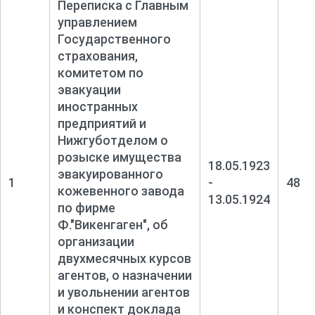
Переписка с Главным
управлением
Государственного
страхования,
комитетом по
эвакуации
иностранных
предприятий и
Нижгуботделом о
розыске имущества
18.05.1923
эвакуированного
1
-
48
кожевенного завода
13.05.1924
по фирме
Ф."Викенгаген", об
организации
двухмесячных курсов
агентов, о назначении
и увольнении агентов
и конспект доклада