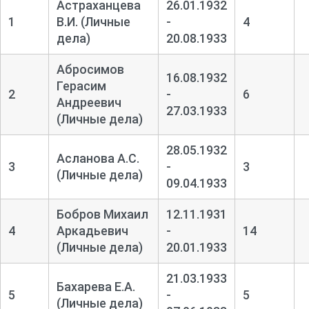
Астраханцева
26.01.1932
1
В.И. (Личные
-
4
дела)
20.08.1933
Абросимов
16.08.1932
Герасим
2
-
6
Андреевич
27.03.1933
(Личные дела)
28.05.1932
Асланова А.С.
3
-
3
(Личные дела)
09.04.1933
Бобров Михаил
12.11.1931
4
Аркадьевич
-
14
(Личные дела)
20.01.1933
21.03.1933
Бахарева Е.А.
5
-
5
(Личные дела)