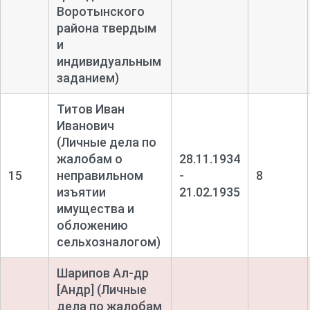
Воротынского
района твердым
и
индивидуальным
заданием)
Титов Иван
Иванович
(Личные дела по
жалобам о
28.11.1934
15
неправильном
-
8
изъятии
21.02.1935
имущества и
обложению
сельхозналогом)
Шарипов Ал-
др
[Андр] (Личные
дела по жалобам