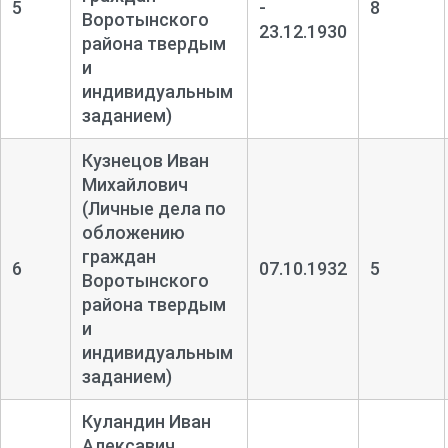
5
-
8
Воротынского
23.12.1930
района твердым
и
индивидуальным
заданием)
Кузнецов Иван
Михайлович
(Личные дела по
обложению
граждан
6
07.10.1932
5
Воротынского
района твердым
и
индивидуальным
заданием)
Куландин Иван
Алексавич