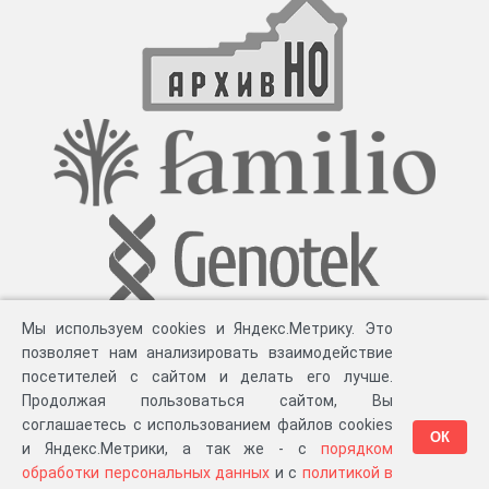
Мы используем cookies и Яндекс.Метрику. Это
позволяет нам анализировать взаимодействие
посетителей с сайтом и делать его лучше.
Продолжая пользоваться сайтом, Вы
соглашаетесь с использованием файлов cookies
ОК
и Яндекс.Метрики, а так же - с
порядком
обработки персональных данных
и с
политикой в
Разработка компании «
Великіе предки
», 2023-2026 гг.
Блог
.
Суть проекта
.