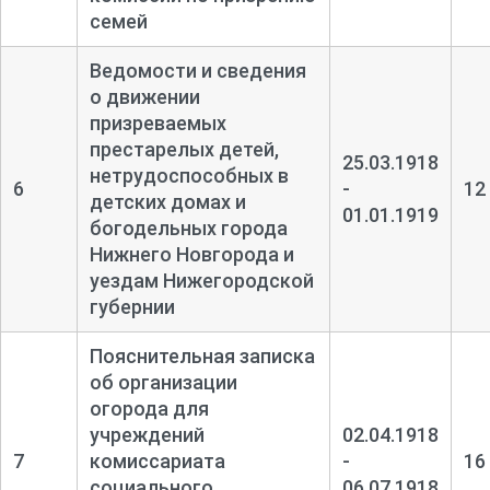
семей
Ведомости и сведения
о движении
призреваемых
престарелых детей,
25.03.1918
нетрудоспособных в
6
-
12
детских домах и
01.01.1919
богодельных города
Нижнего Новгорода и
уездам Нижегородской
губернии
Пояснительная записка
об организации
огорода для
учреждений
02.04.1918
7
комиссариата
-
16
социального
06.07.1918