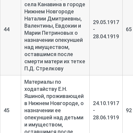
села Канавина в городе
Нижнем Новгороде
Наталии Дмитриевны,
29.05.1917
Валентины, Евдокии и
44
-
65
Марии Петриновых о
28.04.1919
назначении опекуншей
над имуществом,
оставшимся после
смерти матери их тетке
П.Д. Стрелкову
Материалы по
ходатайству Е.Н.
Яшиной, проживающей
в Нижнем Новгороде, о
24.10.1917
45
назначении ее
-
92
опекуншей над детьми
28.06.1919
и имуществом,
оставшимся после