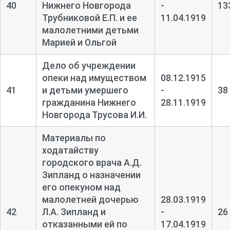
40
Нижнего Новгорода
-
13
Трубниковой Е.П. и ее
11.04.1919
малолетними детьми
Марией и Ольгой
Дело об учреждении
опеки над имуществом
08.12.1915
41
и детьми умершего
-
38
гражданина Нижнего
28.11.1919
Новгорода Трусова И.И.
Материалы по
ходатайству
городского врача А.Д.
Зипланд о назначении
его опекуном над
малолетней дочерью
28.03.1919
42
Л.А. Зипланд и
-
26
отказанными ей по
17.04.1919