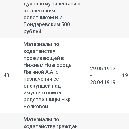
духовному завещанию
коллежским
советником В.И.
Бондаревским 500
рублей
Материалы по
ходатайству
проживающей в
Нижнем Новгороде
29.05.1917
Лягиной А.А. о
43
-
19
назначении ее
28.04.1919
опекуншей над
имуществом ее
родственницы Н.Ф.
Волковой
Материалы по
ходатайству граждан