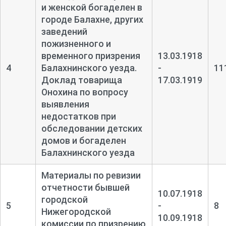
и женской богаделен в
городе Балахне, других
заведений
пожизненного и
временного призрения
13.03.1918
4
Балахнинского уезда.
-
11
Доклад товарища
17.03.1919
Онохина по вопросу
выявления
недостатков при
обследовании детских
домов и богаделен
Балахнинского уезда
Материалы по ревизии
отчетности бывшей
10.07.1918
городской
5
-
8
Нижегородской
10.09.1918
комиссии по призрению