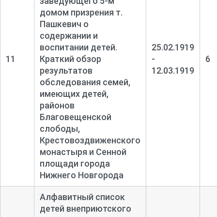
заведующего 5-
м
домом призрения т.
Пашкевич о
содержании и
воспитании детей.
25.02.1919
11
Краткий обзор
-
6
результатов
12.03.1919
обследования семей,
имеющих детей,
районов
Благовещенской
слободы,
Крестовоздвиженского
монастыря и Сенной
площади города
Нижнего Новгорода
Алфавитный список
детей внеприютского