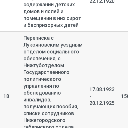
22.12.1920
содержании детских
домов и яслей и
помещении в них сирот
и беспризорных детей
Переписка с
Лукояновским уездным
отделом социального
обеспечения, с
Нижгуботделом
Государственного
политического
управления по
17.08.1923
обследованию
18
-
15
инвалидов,
20.12.1925
получающих пособия,
списки сотрудников
Нижегородского
губернского отдела