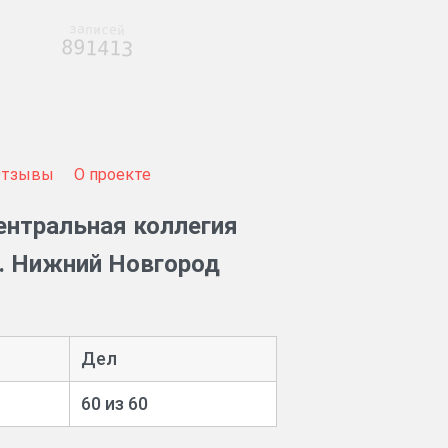
записей
891413
Отзывы
О проекте
ентральная коллегия
г. Нижний Новгород
Дел
60 из 60