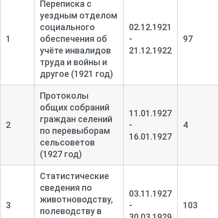
Переписка с
уездным отделом
социального
02.12.1921
1
обеспечения об
-
97
учёте инвалидов
21.12.1922
труда и войны и
другое (1921 год)
Протоколы
общих собраний
11.01.1927
граждан селений
2
-
4
по перевыборам
16.01.1927
сельсоветов
(1927 год)
Статистические
сведения по
03.11.1927
животноводству,
3
-
103
полеводству в
30.03.1929