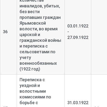
количестве
инвалидов, убитых,
без вести
пропавших граждан
Ярымовской
03.01.1922
волости, во время
36
-
царской и
27.09.1922
гражданской войны
и переписка с
сельсоветами по
учету
военнообязанных
(1922 год)
Переписка с
уездной и
волостными
комиссиями по
борьбе с
31.03.1922