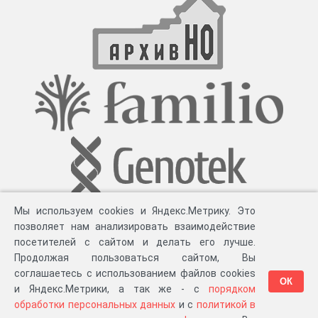
Мы используем cookies и Яндекс.Метрику. Это
позволяет нам анализировать взаимодействие
посетителей с сайтом и делать его лучше.
Продолжая пользоваться сайтом, Вы
соглашаетесь с использованием файлов cookies
ОК
и Яндекс.Метрики, а так же - с
порядком
обработки персональных данных
и с
политикой в
Разработка компании «
Великіе предки
», 2023-2026 гг.
Блог
.
Суть проекта
.