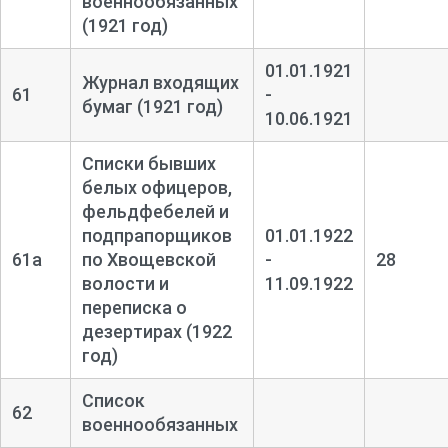
военнообязанных
(1921 год)
01.01.1921
Журнал входящих
61
-
бумаг (1921 год)
10.06.1921
Списки бывших
белых офицеров,
фельдфебелей и
подпрапорщиков
01.01.1922
61а
по Хвощевской
-
28
волости и
11.09.1922
переписка о
дезертирах (1922
год)
Список
62
военнообязанных