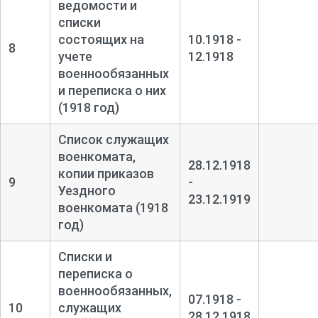
ведомости и
списки
состоящих на
10.1918 -
8
учете
12.1918
военнообязанных
и переписка о них
(1918 год)
Список служащих
военкомата,
28.12.1918
копии приказов
9
-
Уездного
23.12.1919
военкомата (1918
год)
Списки и
переписка о
военнообязанных,
07.1918 -
10
служащих
28.12.1918