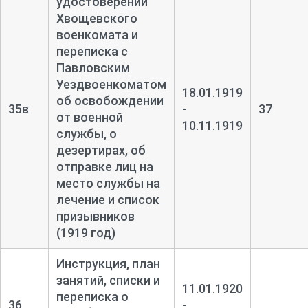
удостоверений
Хвощевского
военкомата и
переписка с
Павловским
Уездвоенкоматом
18.01.1919
об освобождении
35в
-
37
от военной
10.11.1919
службы, о
дезертирах, об
отправке лиц на
место службы на
лечение и список
призывников
(1919 год)
Инструкция, план
занятий, списки и
11.01.1920
переписка о
36
-