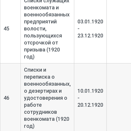
Списки служащих
военкомата и
военнообязанных
предприятий
03.01.1920
45
волости,
-
пользующихся
23.12.1920
отсрочкой от
призыва (1920
год)
Списки и
переписка о
военнообязанных,
о дезертирах и
10.01.1920
46
удостоверения о
-
работе
20.12.1920
сотрудников
военкомата (1920
год)