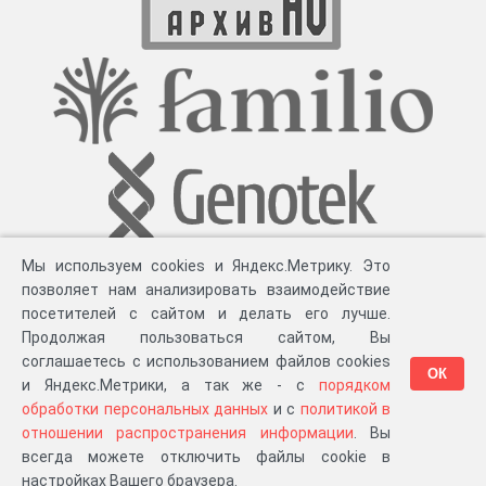
Мы используем cookies и Яндекс.Метрику. Это
позволяет нам анализировать взаимодействие
посетителей с сайтом и делать его лучше.
Продолжая пользоваться сайтом, Вы
соглашаетесь с использованием файлов cookies
ОК
и Яндекс.Метрики, а так же - с
порядком
обработки персональных данных
и с
политикой в
Разработка компании «
Великіе предки
», 2023-2026 гг.
Блог
.
Суть проекта
.
отношении распространения информации
. Вы
Персональные данные
.
Распространение информации
.
ЧаВО
.
Сборка 111.37
всегда можете отключить файлы cookie в
в «Мои документы»
настройках Вашего браузера.