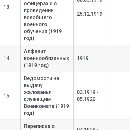
офицерах и о
13
-
проведении
25.12.1919
всеобщего
военного
обучения (1919
год)
Алфавит
14
военнообязанных
1919
(1919 год)
Ведомости на
выдачу
жалованья
03.1919 -
15
служащим
05.1920
Военкомата (1919
год)
Переписка о
04.1919 -