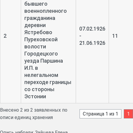
бывшего
военнопленного
гражданина
деревни
07.02.1926
Ястребово
2
-
11
Пуреховской
21.06.1926
волости
Городецкого
уезда Паршина
И.П. в
нелегальном
переходе границы
со стороны
Эстонии
Внесено 2 из 2 заявленных по
Страница 1 из 1
1
описи единиц хранения
Опись набрали: Зайцева Елена.