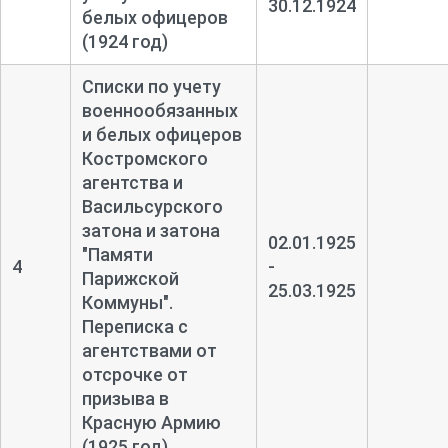
30.12.1924
белых офицеров
(1924 год)
Списки по учету
военнообязанных
и белых офицеров
Костромского
агентства и
Васильсурского
затона и затона
02.01.1925
"Памяти
4
-
Парижской
25.03.1925
Коммуны".
Переписка с
агентствами от
отсрочке от
призыва в
Красную Армию
(1925 год)