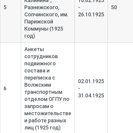
Калинина",
10.02.1925
5
Разнежского,
-
50
Сопчинского, им.
26.10.1925
Парижской
Коммуны (1925
год)
Анкеты
сотрудников
подвижного
состава и
переписка с
02.01.1925
Волжским
6
-
транспортным
31.04.1925
отделом ОГПУ по
запросам о
местожительстве
и работе разных
лиц (1925 год)