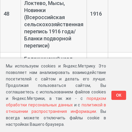
Локтево, Мысы,
Новинки
48
1916
(Всероссийская
сельскохозяйственная
перепись 1916 года/
Бланки подворной
переписи)
Балахнинский уезд,
Мысовская волость,
Мы используем cookies и Яндекс.Метрику. Это
населённый пункт:
позволяет нам анализировать взаимодействие
посетителей с сайтом и делать его лучше.
Ольгино
Продолжая пользоваться сайтом, Вы
49
(Всероссийская
соглашаетесь с использованием файлов cookies
сельскохозяйственная
ОК
и Яндекс.Метрики, а так же - с
порядком
перепись 1916 года/
обработки персональных данных
и с
политикой в
Бланки подворной
отношении распространения информации
. Вы
переписи)
всегда можете отключить файлы cookie в
настройках Вашего браузера.
Балахнинский уезд,