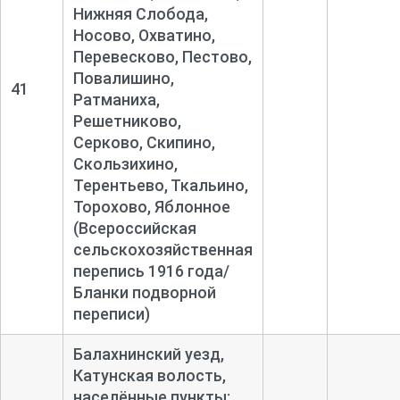
Нижняя Слобода,
Носово, Охватино,
Перевесково, Пестово,
Повалишино,
41
Ратманиха,
Решетниково,
Серково, Скипино,
Скользихино,
Терентьево, Ткальино,
Торохово, Яблонное
(Всероссийская
сельскохозяйственная
перепись 1916 года/
Бланки подворной
переписи)
Балахнинский уезд,
Катунская волость,
населённые пункты: