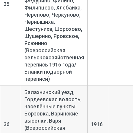
Федурино, Филино,
35
Филипцево, Хлебаиха,
Черепово, Черкуново,
Чернышиха,
Шестуниха, Шорохово,
Шушерино, Яровское,
Ясюнино
(Всероссийская
сельскохозяйственная
перепись 1916 года/
Бланки подворной
переписи)
Балахнинский уезд,
Гордеевская волость,
населённые пункты:
Борзовка, Варинские
выселки, Варя
36
1916
(Всероссийская