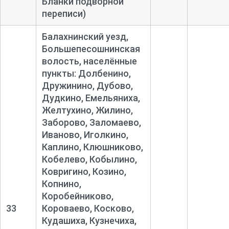
Бланки подворной
переписи)
Балахнинский уезд,
Большепесошнинская
волость, населённые
пункты: Долбенино,
Дружинино, Дубово,
Дудкино, Емельяниха,
Желтухино, Жилино,
Заборово, Заломаево,
Иваново, Иголкино,
Каплино, Клюшниково,
Кобелево, Кобылино,
Ковригино, Козино,
Копнино,
Коробейниково,
33
Короваево, Косково,
Кудашиха, Кузнечиха,