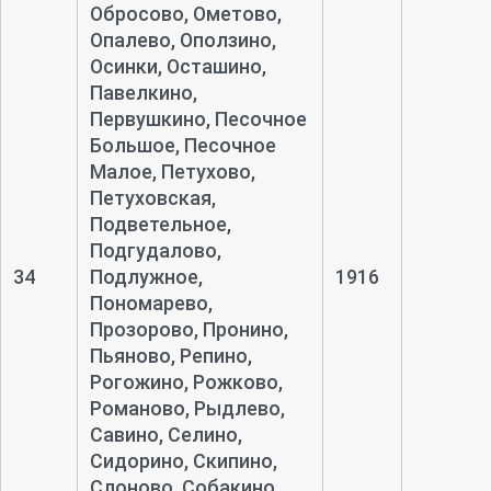
Обросово, Ометово,
Опалево, Оползино,
Осинки, Осташино,
Павелкино,
Первушкино, Песочное
Большое, Песочное
Малое, Петухово,
Петуховская,
Подветельное,
Подгудалово,
34
Подлужное,
1916
Пономарево,
Прозорово, Пронино,
Пьяново, Репино,
Рогожино, Рожково,
Романово, Рыдлево,
Савино, Селино,
Сидорино, Скипино,
Слоново, Собакино,