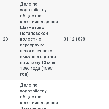
Дело по
ходатайству
общества
крестьян деревни
Шахматово
Потаповской
23
волости о
31.12.1898
пересрочке
непогашенного
выкупного долга
по закону 13 мая
1896 года (1898
год)
Дело по
ходатайству
общества
крестьян деревни
Дмитриевки