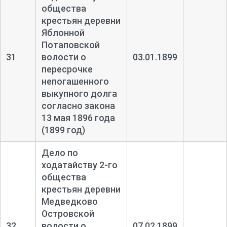
общества
крестьян деревни
Яблонной
Потаповской
31
волости о
03.01.1899
пересрочке
непогашенного
выкупного долга
согласно закона
13 мая 1896 года
(1899 год)
Дело по
ходатайству 2-
го
общества
крестьян деревни
Медведково
Островской
32
волости о
07.02.1899