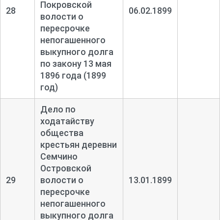
Покровской
28
06.02.1899
волости о
пересрочке
непогашенного
выкупного долга
по закону 13 мая
1896 года (1899
год)
Дело по
ходатайству
общества
крестьян деревни
Семчино
Островской
29
волости о
13.01.1899
пересрочке
непогашенного
выкупного долга