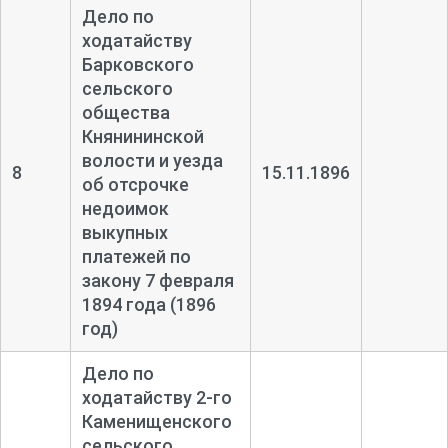
Дело по
ходатайству
Барковского
сельского
общества
Княнининской
волости и уезда
8
15.11.1896
об отсрочке
недоимок
выкупных
платежей по
закону 7 февраля
1894 года (1896
год)
Дело по
ходатайству 2-
го
Каменищенского
сельского