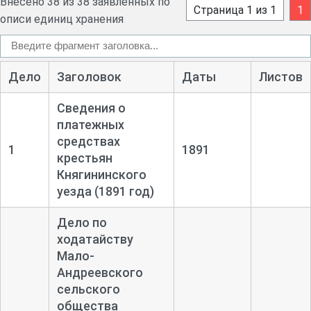
Внесено 38 из 38 заявленных по
Страница 1 из 1
1
описи единиц хранения
Дело
Заголовок
Даты
Листов
Сведения о
платежных
средствах
1
1891
крестьян
Княгининского
уезда (1891 год)
Дело по
ходатайству
Мало-
Андреевского
сельского
общества