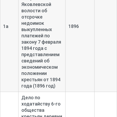
Яковлевской
волости об
отсрочке
недоимок
1а
1896
выкупленных
платежей по
закону 7 февраля
1894 года с
представлением
сведений об
экономическом
положении
крестьян от 1894
года (1896 год)
Дело по
ходатайству 6-
го
общества
крестьян деревни