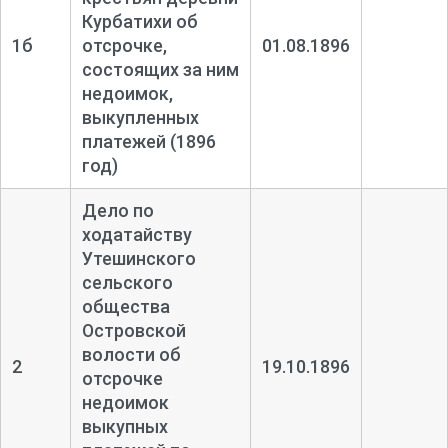
Курбатихи об
1б
отсрочке,
01.08.1896
состоящих за ним
недоимок,
выкупленных
платежей (1896
год)
Дело по
ходатайству
Утешинского
сельского
общества
Островской
волости об
2
19.10.1896
отсрочке
недоимок
выкупных