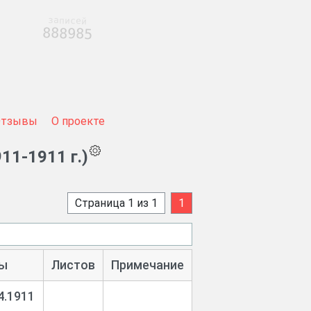
записей
888985
Отзывы
О проекте
11-1911 г.)
Страница 1 из 1
1
ы
Листов
Примечание
4.1911