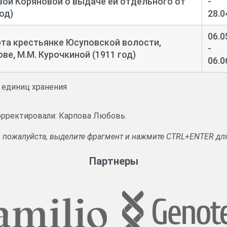
ой Коряновой о выдаче ей отдельного от
-
од)
28.0
06.0
та крестьянке Юсуповской волости,
-
е, М.М. Курочкиной (1911 год)
06.0
и единиц хранения
корректировали: Карпова Любовь.
, пожалуйста, выделите фрагмент и нажмите CTRL+ENTER дл
Партнеры