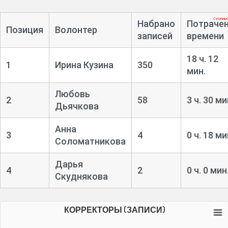
Скопир
Набрано
Потраче
Позиция
Волонтер
записей
времени
18 ч. 12
1
Ирина Кузина
350
мин.
Любовь
2
58
3 ч. 30 ми
Дьячкова
Анна
3
4
0 ч. 18 ми
Соломатникова
Дарья
4
2
0 ч. 0 мин
Скуднякова
КОРРЕКТОРЫ (ЗАПИСИ)