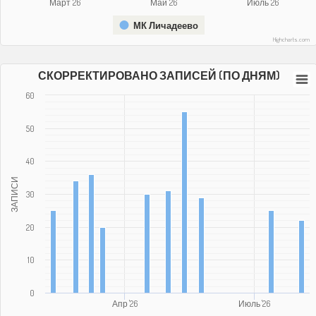
Март '26
Май '26
Июль '26
МК Личадеево
Highcharts.com
СКОРРЕКТИРОВАНО ЗАПИСЕЙ (ПО ДНЯМ)
60
50
40
ЗАПИСИ
30
20
10
0
Апр '26
Июль '26