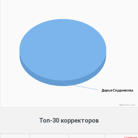
Дарья Скуднякова
Дарья Скуднякова
Highcharts.com
Топ-30 корректоров
Скопироват