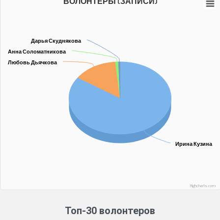
ВОЛОНТЕРЫ (ЗАПИСИ)
Дарья Скуднякова
Дарья Скуднякова
Анна Соломатникова
Анна Соломатникова
Любовь Дьячкова
Любовь Дьячкова
Ирина Кузина
Ирина Кузина
Highcharts.com
Топ-30 волонтеров