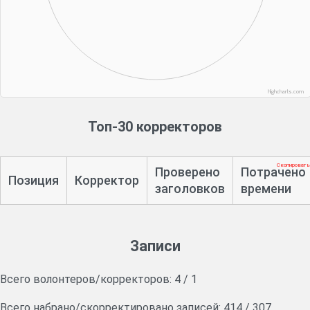
Highcharts.com
Топ-30 корректоров
Скопировать
Проверено
Потрачено
Позиция
Корректор
заголовков
времени
Записи
Всего волонтеров/корректоров:
4
/
1
Всего набрано/скорректировано записей:
414
/
307