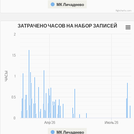
МК Личадеево
Highcharts.com
ЗАТРАЧЕНО ЧАСОВ НА НАБОР ЗАПИСЕЙ
2
1.5
ЧАСЫ
1
0.5
0
Апр '26
Июль '26
МК Личадеево