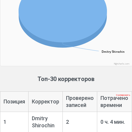
Dmitry Shirochin
Dmitry Shirochin
Highcharts.com
Топ-30 корректоров
Скопировать
Проверено
Потрачено
Позиция
Корректор
записей
времени
Dmitry
1
2
0 ч. 4 мин.
Shirochin