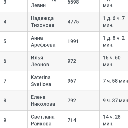
3
6598
Левин
мин.
Надежда
1 д. 6 ч. 7
4
4775
Тихонова
мин.
Анна
1 д. 8 ч. 2
5
1991
Арефьева
мин.
Илья
16 ч. 60
6
972
Леонов
мин.
Katerina
7
967
7 ч. 58 мин
Svetlova
Елена
8
792
9 ч. 37 мин
Николова
Светлана
14 ч. 28
9
714
Райкова
мин.