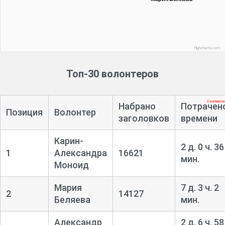
Highcharts.com
Топ-30 волонтеров
Скопиров
Набрано
Потрачен
Позиция
Волонтер
заголовков
времени
Карин-
2 д. 0 ч. 36
1
Александра
16621
мин.
Моноид
Мария
7 д. 3 ч. 2
2
14127
Беляева
мин.
Александр
2 д. 6 ч. 58