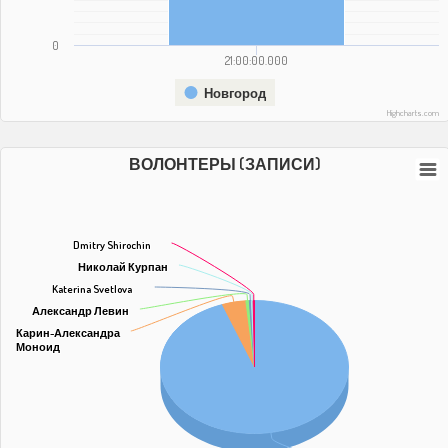
0
21:00:00.000
Новгород
Highcharts.com
ВОЛОНТЕРЫ (ЗАПИСИ)
Dmitry Shirochin
Dmitry Shirochin
Николай Курпан
Николай Курпан
Katerina Svetlova
Katerina Svetlova
Александр Левин
Александр Левин
Карин-Александра
Карин-Александра
Моноид
Моноид