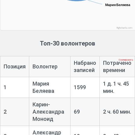
Мария Беляева
Мария Беляева
Highcharts.com
Топ-30 волонтеров
Скопировать
Набрано
Потрачено
Позиция
Волонтер
записей
времени
Мария
1 д. 1 ч. 45
1
1599
Беляева
мин.
Карин-
2
Александра
69
2 ч. 60 мин.
Моноид
Александр