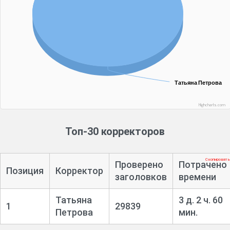
Татьяна Петрова
Татьяна Петрова
Highcharts.com
Топ-30 корректоров
Скопировать
Проверено
Потрачено
Позиция
Корректор
заголовков
времени
Татьяна
3 д. 2 ч. 60
1
29839
Петрова
мин.